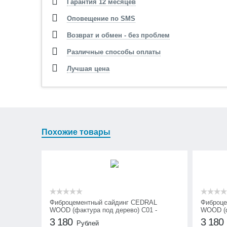
Гарантия 12 месяцев
Оповещение по SMS
Возврат и обмен - без проблем
Различные способы оплаты
Лучшая цена
Похожие товары
Фиброцементный сайдинг CEDRAL
Фиброце
WOOD (фактура под дерево) С01 -
WOOD (ф
Белый минерал
Коричне
3 180
3 180
Рублей