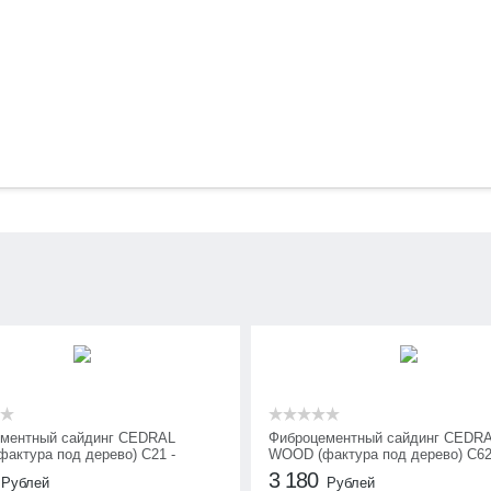
ментный сайдинг CEDRAL
Фиброцементный сайдинг CEDR
актура под дерево) С21 -
WOOD (фактура под дерево) C62
вая глина
Голубой океан
3 180
Рублей
Рублей