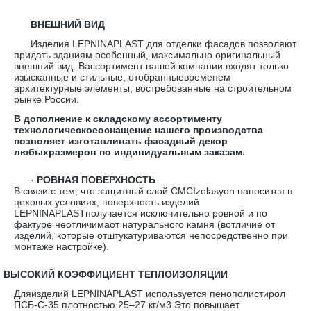
ВНЕШНИЙ ВИД
Изделия LEPNINAPLAST для отделки фасадов позволяют
придать зданиям особенный, максимально оригинальный
внешний вид. Вассортимент нашей компании входят только
изысканные и стильные, отобранныевременем
архитектурные элементы, востребованные на строительном
рынке России.
В дополнение к складскому ассортименту
технологическоеоснащение нашего производства
позволяет изготавливать фасадный декор
любыхразмеров по индивидуальным заказам.
·
РОВНАЯ ПОВЕРХНОСТЬ
В связи с тем, что защитный слой CMCIzolasyon наносится в
цеховых условиях, поверхность изделий
LEPNINAPLASTполучается исключительно ровной и по
фактуре неотличимаот натурального камня (вотличие от
изделий, которые отштукатуриваются непосредственно при
монтаже настройке).
·
ВЫСОКИЙ КОЭФФИЦИЕНТ ТЕПЛОИЗОЛЯЦИИ
Дляизделий LEPNINAPLAST используется пенополистирол
ПСБ-С-35 плотностью 25–27 кг/м3.Это повышает