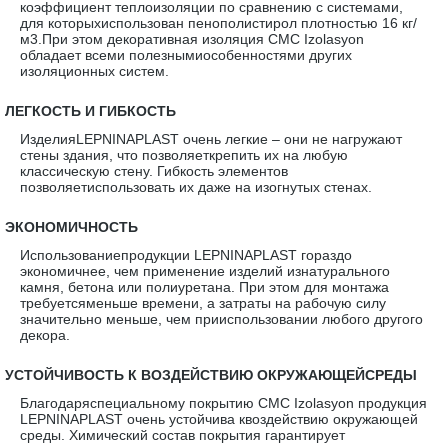
коэффициент теплоизоляции по сравнению с системами,
для которыхиспользован пенополистирол плотностью 16 кг/
м3.При этом декоративная изоляция CMC Izolasyon
обладает всеми полезнымиособенностями других
изоляционных систем.
·
ЛЕГКОСТЬ И ГИБКОСТЬ
ИзделияLEPNINAPLAST очень легкие – они не нагружают
стены здания, что позволяеткрепить их на любую
классическую стену. Гибкость элементов
позволяетиспользовать их даже на изогнутых стенах.
·
ЭКОНОМИЧНОСТЬ
Использованиепродукции LEPNINAPLAST гораздо
экономичнее, чем применение изделий изнатурального
камня, бетона или полиуретана. При этом для монтажа
требуетсяменьше времени, а затраты на рабочую силу
значительно меньше, чем прииспользовании любого другого
декора.
·
УСТОЙЧИВОСТЬ К ВОЗДЕЙСТВИЮ ОКРУЖАЮЩЕЙСРЕДЫ
Благодаряспециальному покрытию CMC Izolasyon продукция
LEPNINAPLAST очень устойчива квоздействию окружающей
среды. Химический состав покрытия гарантирует