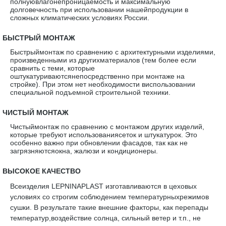
полнуювлагонепроницаемость и максимальную
долговечность при использовании нашейпродукции в
сложных климатических условиях России.
·
БЫСТРЫЙ МОНТАЖ
Быстрыймонтаж по сравнению с архитектурными изделиями,
произведенными из другихматериалов (тем более если
сравнить с теми, которые
оштукатуриваютсянепосредственно при монтаже на
стройке). При этом нет необходимости виспользовании
специальной подъемной строительной техники.
·
ЧИСТЫЙ МОНТАЖ
Чистыймонтаж по сравнению с монтажом других изделий,
которые требуют использованиясеток и штукатурок. Это
особенно важно при обновлении фасадов, так как не
загрязняютсяокна, жалюзи и кондиционеры.
·
ВЫСОКОЕ КАЧЕСТВО
Всеизделия LEPNINAPLAST изготавливаются в цеховых
условиях со строгим соблюдением температурныхрежимов
сушки. В результате такие внешние факторы, как перепады
температур,воздействие солнца, сильный ветер и т.п., не