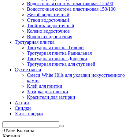
Водосточная система пластиковая 125/90
Водосточная система пластиковая 150/100
Желоб водосточный
Отвод водосточный
Тройник водосточный
Колено водосточное
Воронка водосточная
Тротуарная плитка
Тротуарная плитка Тиволи
Тротуарная плитка Радиальная
Тротуарная плитка Дощечки
Тротуарная плитка для ступеней
Сухие смеси
Смеси White Hills для укладки искусственного
камня
Клей для плитки
Затирка для плитки
Красители для затирки
Акции
Скидки
Хиты продаж
0
Корзина
Ваша
Корзина