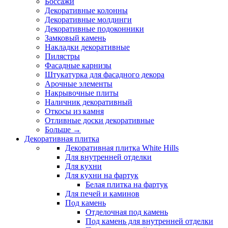
Боссажи
Декоративные колонны
Декоративные молдинги
Декоративные подоконники
Замковый камень
Накладки декоративные
Пилястры
Фасадные карнизы
Штукатурка для фасадного декора
Арочные элементы
Накрывочные плиты
Наличник декоративный
Откосы из камня
Отливные доски декоративные
Больше
→
Декоративная плитка
Декоративная плитка White Hills
Для внутренней отделки
Для кухни
Для кухни на фартук
Белая плитка на фартук
Для печей и каминов
Под камень
Отделочная под камень
Под камень для внутренней отделки