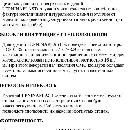
цеховых условиях, поверхность изделий
LEPNINAPLASTполучается исключительно ровной и по
фактуре неотличимаот натурального камня (вотличие от
изделий, которые отштукатуриваются непосредственно при
монтаже настройке).
ВЫСОКИЙ КОЭФФИЦИЕНТ ТЕПЛОИЗОЛЯЦИИ
Дляизделий LEPNINAPLAST используется пенополистирол
ПСБ-С-35 плотностью 25–27 кг/м3.Это повышает
коэффициент теплоизоляции по сравнению с системами, для
которыхиспользован пенополистирол плотностью 16 кг/
м3.При этом декоративная изоляция CMC Izolasyon обладает
всеми полезнымиособенностями других изоляционных
систем.
ЛЕГКОСТЬ И ГИБКОСТЬ
ИзделияLEPNINAPLAST очень легкие – они не нагружают
стены здания, что позволяеткрепить их на любую
классическую стену. Гибкость элементов
позволяетиспользовать их даже на изогнутых стенах.
ЭКОНОМИЧНОСТЬ