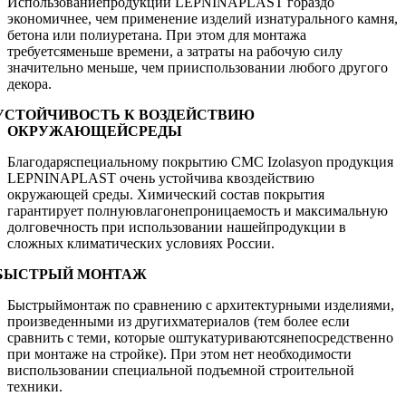
Использованиепродукции LEPNINAPLAST гораздо
экономичнее, чем применение изделий изнатурального камня,
бетона или полиуретана. При этом для монтажа
требуетсяменьше времени, а затраты на рабочую силу
значительно меньше, чем прииспользовании любого другого
декора.
УСТОЙЧИВОСТЬ К ВОЗДЕЙСТВИЮ
ОКРУЖАЮЩЕЙСРЕДЫ
Благодаряспециальному покрытию CMC Izolasyon продукция
LEPNINAPLAST очень устойчива квоздействию
окружающей среды. Химический состав покрытия
гарантирует полнуювлагонепроницаемость и максимальную
долговечность при использовании нашейпродукции в
сложных климатических условиях России.
БЫСТРЫЙ МОНТАЖ
Быстрыймонтаж по сравнению с архитектурными изделиями,
произведенными из другихматериалов (тем более если
сравнить с теми, которые оштукатуриваютсянепосредственно
при монтаже на стройке). При этом нет необходимости
виспользовании специальной подъемной строительной
техники.