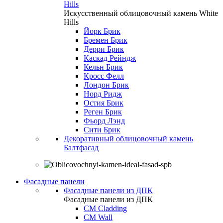
Hills
Искусственный облицовочный камень White
Hills
Йорк Брик
Бремен Брик
Дерри Брик
Каскад Рейндж
Кельн Брик
Кросс Фелл
Лондон Брик
Норд Ридж
Остия Брик
Реген Брик
Фьорд Лэнд
Сити Брик
Декоративный облицовочный камень
Балтфасад
Фасадные панели
Фасадные панели из ДПК
Фасадные панели из ДПК
CM Cladding
CM Wall