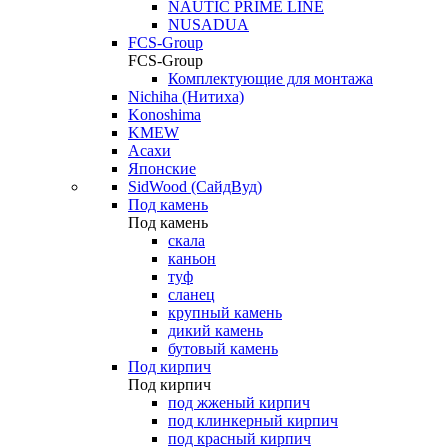
NAUTIC PRIME LINE
NUSADUA
FCS-Group
FCS-Group
Комплектующие для монтажа
Nichiha (Нитиха)
Konoshima
KMEW
Асахи
Японские
SidWood (СайдВуд)
Под камень
Под камень
скала
каньон
туф
сланец
крупный камень
дикий камень
бутовый камень
Под кирпич
Под кирпич
под жженый кирпич
под клинкерный кирпич
под красный кирпич