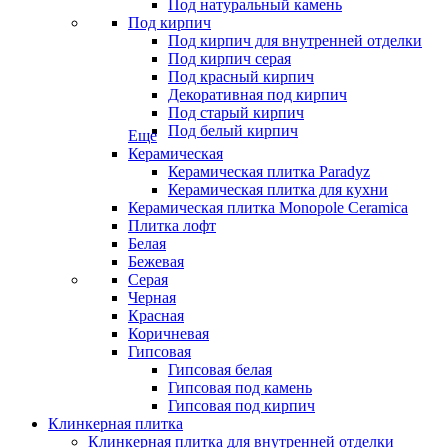
Под натуральный камень
Под кирпич
Под кирпич для внутренней отделки
Под кирпич серая
Под красный кирпич
Декоративная под кирпич
Под старый кирпич
Под белый кирпич
Еще
Керамическая
Керамическая плитка Paradyz
Керамическая плитка для кухни
Керамическая плитка Monopole Ceramica
Плитка лофт
Белая
Бежевая
Серая
Черная
Красная
Коричневая
Гипсовая
Гипсовая белая
Гипсовая под камень
Гипсовая под кирпич
Клинкерная плитка
Клинкерная плитка для внутренней отделки