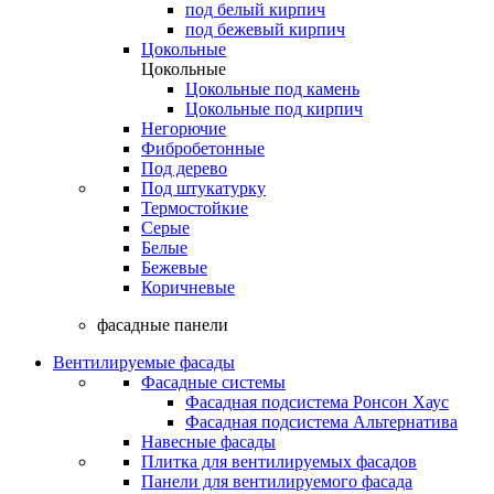
под белый кирпич
под бежевый кирпич
Цокольные
Цокольные
Цокольные под камень
Цокольные под кирпич
Негорючие
Фибробетонные
Под дерево
Под штукатурку
Термостойкие
Серые
Белые
Бежевые
Коричневые
фасадные панели
Вентилируемые фасады
Фасадные системы
Фасадная подсистема Ронсон Хаус
Фасадная подсистема Альтернатива
Навесные фасады
Плитка для вентилируемых фасадов
Панели для вентилируемого фасада