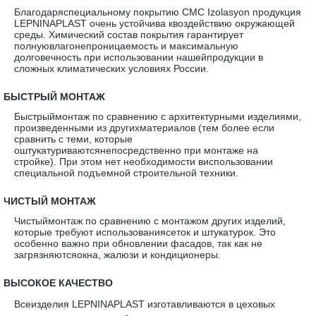
Благодаряспециальному покрытию CMC Izolasyon продукция
LEPNINAPLAST очень устойчива квоздействию окружающей
среды. Химический состав покрытия гарантирует
полнуювлагонепроницаемость и максимальную
долговечность при использовании нашейпродукции в
сложных климатических условиях России.
·
БЫСТРЫЙ МОНТАЖ
Быстрыймонтаж по сравнению с архитектурными изделиями,
произведенными из другихматериалов (тем более если
сравнить с теми, которые
оштукатуриваютсянепосредственно при монтаже на
стройке). При этом нет необходимости виспользовании
специальной подъемной строительной техники.
·
ЧИСТЫЙ МОНТАЖ
Чистыймонтаж по сравнению с монтажом других изделий,
которые требуют использованиясеток и штукатурок. Это
особенно важно при обновлении фасадов, так как не
загрязняютсяокна, жалюзи и кондиционеры.
·
ВЫСОКОЕ КАЧЕСТВО
Всеизделия LEPNINAPLAST изготавливаются в цеховых