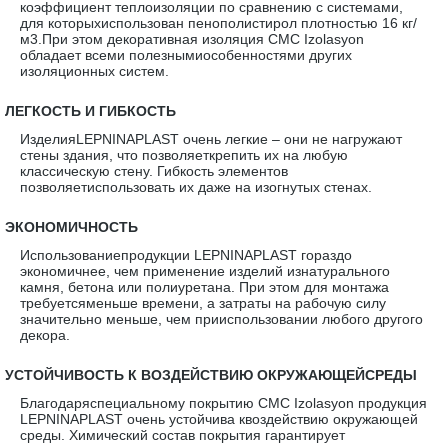
коэффициент теплоизоляции по сравнению с системами,
для которыхиспользован пенополистирол плотностью 16 кг/
м3.При этом декоративная изоляция CMC Izolasyon
обладает всеми полезнымиособенностями других
изоляционных систем.
·
ЛЕГКОСТЬ И ГИБКОСТЬ
ИзделияLEPNINAPLAST очень легкие – они не нагружают
стены здания, что позволяеткрепить их на любую
классическую стену. Гибкость элементов
позволяетиспользовать их даже на изогнутых стенах.
·
ЭКОНОМИЧНОСТЬ
Использованиепродукции LEPNINAPLAST гораздо
экономичнее, чем применение изделий изнатурального
камня, бетона или полиуретана. При этом для монтажа
требуетсяменьше времени, а затраты на рабочую силу
значительно меньше, чем прииспользовании любого другого
декора.
·
УСТОЙЧИВОСТЬ К ВОЗДЕЙСТВИЮ ОКРУЖАЮЩЕЙСРЕДЫ
Благодаряспециальному покрытию CMC Izolasyon продукция
LEPNINAPLAST очень устойчива квоздействию окружающей
среды. Химический состав покрытия гарантирует