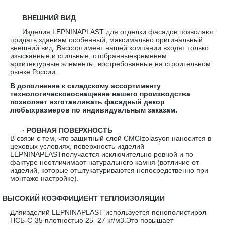
ВНЕШНИЙ ВИД
Изделия LEPNINAPLAST для отделки фасадов позволяют
придать зданиям особенный, максимально оригинальный
внешний вид. Вассортимент нашей компании входят только
изысканные и стильные, отобранныевременем
архитектурные элементы, востребованные на строительном
рынке России.
В дополнение к складскому ассортименту
технологическоеоснащение нашего производства
позволяет изготавливать фасадный декор
любыхразмеров по индивидуальным заказам.
·
РОВНАЯ ПОВЕРХНОСТЬ
В связи с тем, что защитный слой CMCIzolasyon наносится в
цеховых условиях, поверхность изделий
LEPNINAPLASTполучается исключительно ровной и по
фактуре неотличимаот натурального камня (вотличие от
изделий, которые отштукатуриваются непосредственно при
монтаже настройке).
·
ВЫСОКИЙ КОЭФФИЦИЕНТ ТЕПЛОИЗОЛЯЦИИ
Дляизделий LEPNINAPLAST используется пенополистирол
ПСБ-С-35 плотностью 25–27 кг/м3.Это повышает