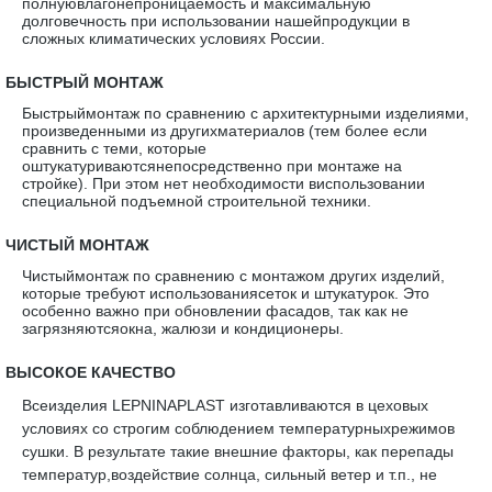
полнуювлагонепроницаемость и максимальную
долговечность при использовании нашейпродукции в
сложных климатических условиях России.
·
БЫСТРЫЙ МОНТАЖ
Быстрыймонтаж по сравнению с архитектурными изделиями,
произведенными из другихматериалов (тем более если
сравнить с теми, которые
оштукатуриваютсянепосредственно при монтаже на
стройке). При этом нет необходимости виспользовании
специальной подъемной строительной техники.
·
ЧИСТЫЙ МОНТАЖ
Чистыймонтаж по сравнению с монтажом других изделий,
которые требуют использованиясеток и штукатурок. Это
особенно важно при обновлении фасадов, так как не
загрязняютсяокна, жалюзи и кондиционеры.
·
ВЫСОКОЕ КАЧЕСТВО
Всеизделия LEPNINAPLAST изготавливаются в цеховых
условиях со строгим соблюдением температурныхрежимов
сушки. В результате такие внешние факторы, как перепады
температур,воздействие солнца, сильный ветер и т.п., не