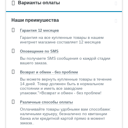
для которыхиспользован пенополистирол плотностью 16 кг/
Варианты оплаты
м3.При этом декоративная изоляция CMC Izolasyon
обладает всеми полезнымиособенностями других
изоляционных систем.
Наши преимушества
·
ЛЕГКОСТЬ И ГИБКОСТЬ
Гарантия 12 месяцев
ИзделияLEPNINAPLAST очень легкие – они не нагружают
Гарантия на все купленные товары в нашем
стены здания, что позволяеткрепить их на любую
инетрнет магазине составляет 12 месяцев
классическую стену. Гибкость элементов
позволяетиспользовать их даже на изогнутых стенах.
Оповещение по SMS
Вы получаете SMS сообщения о каждой стадии
·
ЭКОНОМИЧНОСТЬ
вашего заказа.
Использованиепродукции LEPNINAPLAST гораздо
Возврат и обмен - без проблем
экономичнее, чем применение изделий изнатурального
камня, бетона или полиуретана. При этом для монтажа
Вы можете вернуть купленные товары в течение
требуетсяменьше времени, а затраты на рабочую силу
14 дней. Товар должнен быть в нормальном
значительно меньше, чем прииспользовании любого другого
состоянии и иметь все заводские
декора.
упаковки.">Возврат и обмен - без проблем!
Различные способы оплаты
·
УСТОЙЧИВОСТЬ К ВОЗДЕЙСТВИЮ ОКРУЖАЮЩЕЙСРЕДЫ
Оплачивайте товары удобными вам способами:
Благодаряспециальному покрытию CMC Izolasyon продукция
наличными курьеру, безналично по квитанции
LEPNINAPLAST очень устойчива квоздействию окружающей
банка или кредитной картой прямо в момент
среды. Химический состав покрытия гарантирует
заказа..
полнуювлагонепроницаемость и максимальную