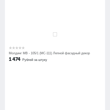
увеличивает срок их службы.
Молдинг МВ - 105/1 (МС-111) Лепной фасадный декор
1 474
Рублей за штуку