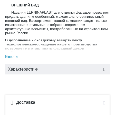
ВНЕШНИЙ ВИД
Изделия LEPNINAPLAST для отделки фасадов позволяют
придать зданиям особенный, максимально оригинальный
внешний вид. Вассортимент нашей компании входят только
изысканные и стильные, отобранныевременем
архитектурные элементы, востребованные на строительном
рынке России.
В дополнение к складскому ассортименту
технологическоеоснащение нашего производства
позволяет изготавливать фасадный декор
любыхразмеров по индивидуальным заказам.
Еще
·
РОВНАЯ ПОВЕРХНОСТЬ
В связи с тем, что защитный слой CMCIzolasyon наносится в
Характеристики
цеховых условиях, поверхность изделий
LEPNINAPLASTполучается исключительно ровной и по
фактуре неотличимаот натурального камня (вотличие от
изделий, которые отштукатуриваются непосредственно при
монтаже настройке).
·
ВЫСОКИЙ КОЭФФИЦИЕНТ ТЕПЛОИЗОЛЯЦИИ
Доставка
Дляизделий LEPNINAPLAST используется пенополистирол
ПСБ-С-35 плотностью 25–27 кг/м3.Это повышает
коэффициент теплоизоляции по сравнению с системами,