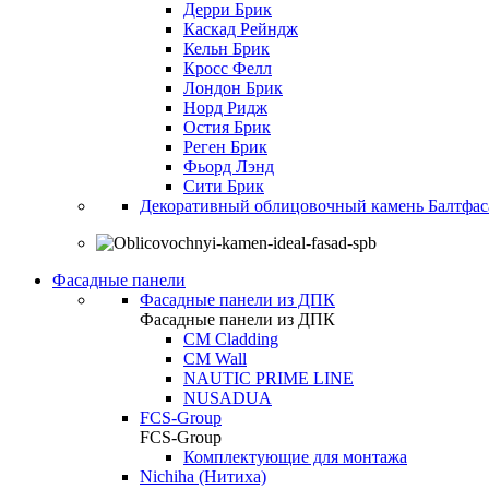
Дерри Брик
Каскад Рейндж
Кельн Брик
Кросс Фелл
Лондон Брик
Норд Ридж
Остия Брик
Реген Брик
Фьорд Лэнд
Сити Брик
Декоративный облицовочный камень Балтфас
Фасадные панели
Фасадные панели из ДПК
Фасадные панели из ДПК
CM Cladding
CM Wall
NAUTIC PRIME LINE
NUSADUA
FCS-Group
FCS-Group
Комплектующие для монтажа
Nichiha (Нитиха)