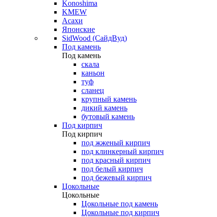
Konoshima
KMEW
Асахи
Японские
SidWood (СайдВуд)
Под камень
Под камень
скала
каньон
туф
сланец
крупный камень
дикий камень
бутовый камень
Под кирпич
Под кирпич
под жженый кирпич
под клинкерный кирпич
под красный кирпич
под белый кирпич
под бежевый кирпич
Цокольные
Цокольные
Цокольные под камень
Цокольные под кирпич