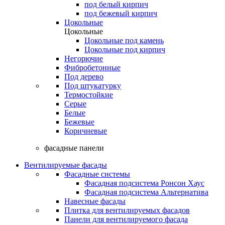
под белый кирпич
под бежевый кирпич
Цокольные
Цокольные
Цокольные под камень
Цокольные под кирпич
Негорючие
Фибробетонные
Под дерево
Под штукатурку
Термостойкие
Серые
Белые
Бежевые
Коричневые
фасадные панели
Вентилируемые фасады
Фасадные системы
Фасадная подсистема Ронсон Хаус
Фасадная подсистема Альтернатива
Навесные фасады
Плитка для вентилируемых фасадов
Панели для вентилируемого фасада