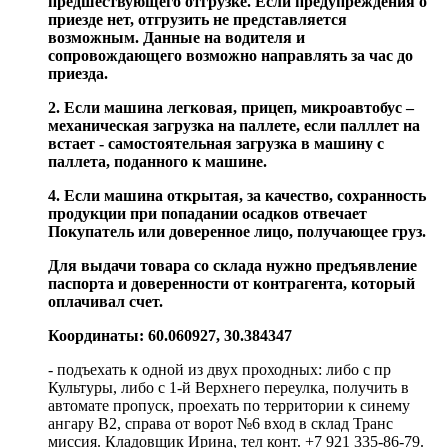
предшествующего отгрузке. Если предупреждения о
приезде нет, отгрузить не представляется
возможным. Данные на водителя и
сопровождающего возможно направлять за час до
приезда.
2. Если машина легковая, прицеп, микроавтобус –
механическая загрузка на паллете, если палллет на
встает - самостоятельная загрузка в машину с
паллета, поданного к машине.
4. Если машина открытая, за качество, сохранность
продукции при попадании осадков отвечает
Покупатель или доверенное лицо, получающее груз.
Для выдачи товара со склада нужно предъявление
паспорта и доверенности от контрагента, который
оплачивал счет.
Координаты: 60.060927, 30.384347
- подъехать к одной из двух проходных: либо с пр
Культуры, либо с 1-й Верхнего переулка, получить в
автомате пропуск, проехать по территории к синему
ангару В2, справа от ворот №6 вход в склад Транс
миссия. Кладовщик Ирина, тел конт. +7 921 335-86-79.