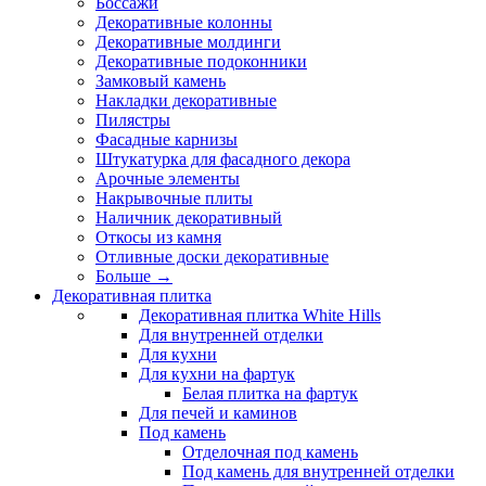
Боссажи
Декоративные колонны
Декоративные молдинги
Декоративные подоконники
Замковый камень
Накладки декоративные
Пилястры
Фасадные карнизы
Штукатурка для фасадного декора
Арочные элементы
Накрывочные плиты
Наличник декоративный
Откосы из камня
Отливные доски декоративные
Больше
→
Декоративная плитка
Декоративная плитка White Hills
Для внутренней отделки
Для кухни
Для кухни на фартук
Белая плитка на фартук
Для печей и каминов
Под камень
Отделочная под камень
Под камень для внутренней отделки