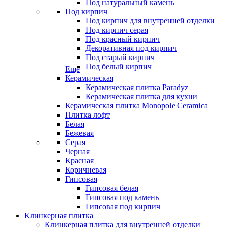
Под натуральный камень
Под кирпич
Под кирпич для внутренней отделки
Под кирпич серая
Под красный кирпич
Декоративная под кирпич
Под старый кирпич
Под белый кирпич
Еще
Керамическая
Керамическая плитка Paradyz
Керамическая плитка для кухни
Керамическая плитка Monopole Ceramica
Плитка лофт
Белая
Бежевая
Серая
Черная
Красная
Коричневая
Гипсовая
Гипсовая белая
Гипсовая под камень
Гипсовая под кирпич
Клинкерная плитка
Клинкерная плитка для внутренней отделки