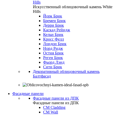
Hills
Искусственный облицовочный камень White
Hills
Йорк Брик
Бремен Брик
Дерри Брик
Каскад Рейндж
Кельн Брик
Кросс Фелл
Лондон Брик
Норд Ридж
Остия Брик
Реген Брик
Фьорд Лэнд
Сити Брик
Декоративный облицовочный камень
Балтфасад
Фасадные панели
Фасадные панели из ДПК
Фасадные панели из ДПК
CM Cladding
CM Wall