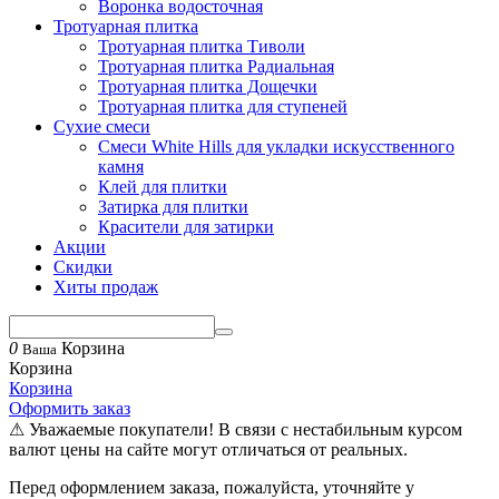
Воронка водосточная
Тротуарная плитка
Тротуарная плитка Тиволи
Тротуарная плитка Радиальная
Тротуарная плитка Дощечки
Тротуарная плитка для ступеней
Сухие смеси
Смеси White Hills для укладки искусственного
камня
Клей для плитки
Затирка для плитки
Красители для затирки
Акции
Скидки
Хиты продаж
0
Корзина
Ваша
Корзина
Корзина
Оформить заказ
⚠ Уважаемые покупатели! В связи с нестабильным курсом
валют цены на сайте могут отличаться от реальных.
Перед оформлением заказа, пожалуйста, уточняйте у