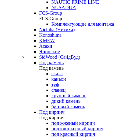
NAUTIC PRIME LINE
NUSADUA
FCS-Group
FCS-Group
Комплектующие для монтажа
Nichiha (Нитиха)
Konoshima
KMEW
Асахи
Японские
SidWood (СайдВуд)
Под камень
Под камень
скала
каньон
туф
сланец
крупный камень
дикий камень
бутовый камень
Под кирпич
Под кирпич
под жженый кирпич
под клинкерный кирпич
под красный кирпич