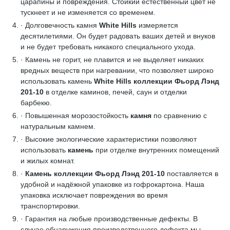
царапины и повреждения. Стойкий естественный цвет не
тускнеет и не изменяется со временем.
· Долговечность камня
White Hills
измеряется
десятилетиями. Он будет радовать ваших детей и внуков
и не будет требовать никакого специального ухода.
· Камень не горит, не плавится и не выделяет никаких
вредных веществ при нагревании, что позволяет широко
использовать камень
White Hills коллекции Фьорд Лэнд
201-10
в отделке каминов, печей, саун и отделки
барбекю.
· Повышенная морозостойкость
камня
по сравнению с
натуральным камнем.
· Высокие экологические характеристики позволяют
использовать
камень
при отделке внутренних помещений
и жилых комнат.
·
Камень коллекции Фьорд Лэнд 201-10
поставляется в
удобной и надёжной упаковке из гофрокартона. Наша
упаковка исключает повреждения во время
транспортировки.
· Гарантия на любые производственные дефекты. В
случае обнаружения производственного дефекта мы