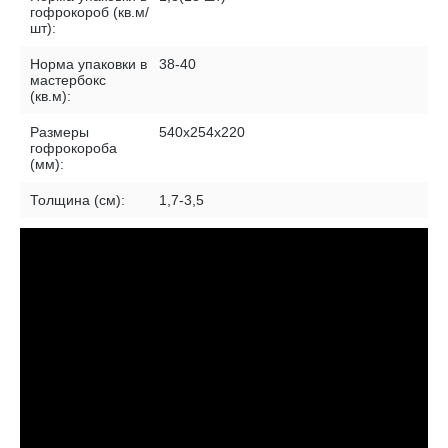
гофрокороб (кв.м/
шт):
Норма упаковки в
38-40
мастербокс
(кв.м):
Размеры
540х254х220
гофрокороба
(мм):
Толщина (см):
1,7-3,5