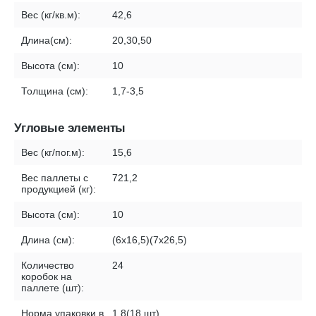
Вес (кг/кв.м):
42,6
Длина(см):
20,30,50
Высота (см):
10
Толщина (см):
1,7-3,5
Угловые элементы
Вес (кг/пог.м):
15,6
Вес паллеты с
721,2
продукцией (кг):
Высота (см):
10
Длина (см):
(6х16,5)(7х26,5)
Количество
24
коробок на
паллете (шт):
Норма упаковки в
1,8(18 шт)