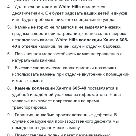
· Долговечность камня
White Hills
измеряется
десятилетиями. Он будет радовать ваших детей и внуков
и не будет требовать никакого специального ухода.
· Камень не горит, не плавится и не выделяет никаких
вредных веществ при нагревании, что позволяет широко
использовать камень
White Hills коллекции Хантли 605-
40
в отделке каминов, печей, саун и отделки барбекю.
· Повышенная морозостойкость
камня
по сравнению с
натуральным камнем.
· Высокие экологические характеристики позволяют
использовать
камень
при отделке внутренних помещений
и жилых комнат.
·
Камень коллекции Хантли 605-40
поставляется в
удобной и надёжной упаковке из гофрокартона. Наша
упаковка исключает повреждения во время
транспортировки.
· Гарантия на любые производственные дефекты. В
случае обнаружения производственного дефекта мы
немедленно сделаем вам замену.
· Предоставляем полный пакет разрешительных