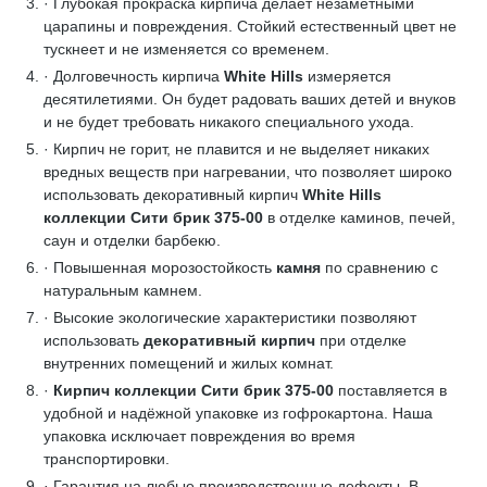
· Глубокая прокраска кирпича делает незаметными
царапины и повреждения. Стойкий естественный цвет не
тускнеет и не изменяется со временем.
· Долговечность кирпича
White Hills
измеряется
десятилетиями. Он будет радовать ваших детей и внуков
и не будет требовать никакого специального ухода.
· Кирпич не горит, не плавится и не выделяет никаких
вредных веществ при нагревании, что позволяет широко
использовать декоративный кирпич
White Hills
коллекции Сити брик 375-00
в отделке каминов, печей,
саун и отделки барбекю.
· Повышенная морозостойкость
камня
по сравнению с
натуральным камнем.
· Высокие экологические характеристики позволяют
использовать
декоративный кирпич
при отделке
внутренних помещений и жилых комнат.
·
Кирпич коллекции Сити брик 375-00
поставляется в
удобной и надёжной упаковке из гофрокартона. Наша
упаковка исключает повреждения во время
транспортировки.
· Гарантия на любые производственные дефекты. В