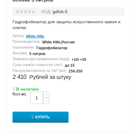
КОД:
gdfob-5
Гидрофобизатор для защиты искусственного камня и
плитки
Бренд:
White Hills
Производитель:
White Hills,Россия
Назначение:
Гидрофобизатор
Фасовка:
5 литров
Температура применения (град):
+10/ +30
Срок службы покрытия (лет):
до 15
Расход материала на 1м? (мл):
150-250
2 410
Рублей за штуку
В наличии
Кол-во:
+
−
КУПИТЬ