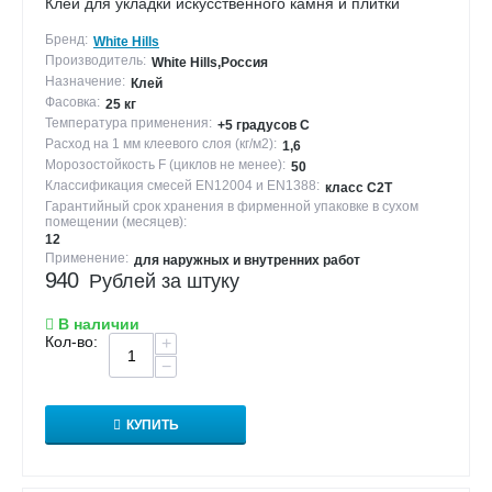
Клей для укладки искусственного камня и плитки
Бренд:
White Hills
Производитель:
White Hills,Россия
Назначение:
Клей
Фасовка:
25 кг
Температура применения:
+5 градусов С
Расход на 1 мм клеевого слоя (кг/м2):
1,6
Морозостойкость F (циклов не менее):
50
Классификация смесей EN12004 и EN1388:
класс С2Т
Гарантийный срок хранения в фирменной упаковке в сухом
помещении (месяцев):
12
Применение:
для наружных и внутренних работ
940
Рублей за штуку
В наличии
Кол-во:
+
−
КУПИТЬ