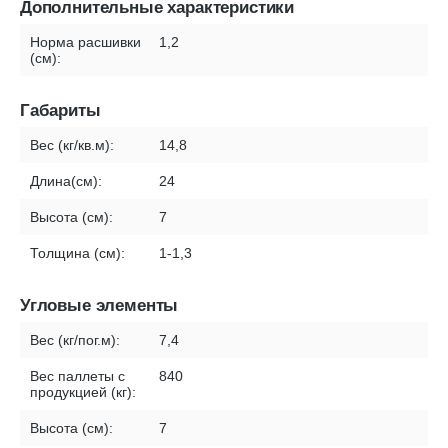
Дополнительные характеристики
Норма расшивки
1,2
(см):
Габариты
Вес (кг/кв.м):
14,8
Длина(см):
24
Высота (см):
7
Толщина (см):
1-1,3
Угловые элементы
Вес (кг/пог.м):
7,4
Вес паллеты с
840
продукцией (кг):
Высота (см):
7