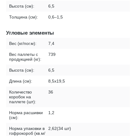
Высота (см):
6,5
Толщина (см):
0,6–1,5
Угловые элементы
Вес (кг/пог.м):
7,4
Вес паллеты с
739
продукцией (кг):
Высота (см):
6,5
Длина (см):
8,5х19,5
Количество
36
коробок на
паллете (шт):
Норма расшивки
1,2
(см):
Норма упаковки в
2,62(34 шт)
гофрокороб (кв.м/