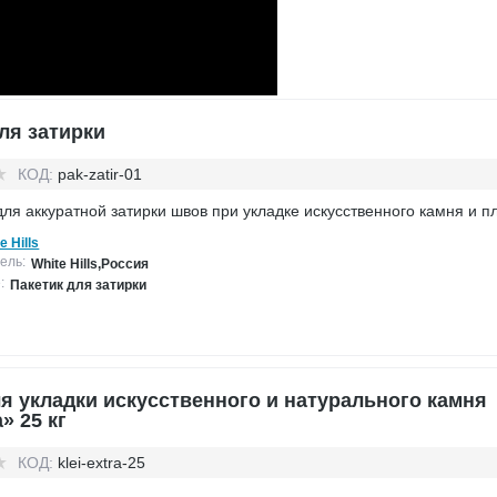
ля затирки
КОД:
pak-zatir-01
для аккуратной затирки швов при укладке искусственного камня и п
e Hills
ель:
White Hills,Россия
:
Пакетик для затирки
я укладки искусственного и натурального камня
» 25 кг
КОД:
klei-extra-25