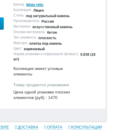
Бренд:
White Hills
Коллекция:
Лицен
Стиль:
под натуральный камень
Производитель:
Россия
Материал:
искусственный камень
Основа материала:
бетон
Тип элемента:
плоскость
Фактура:
плитка под камень
Цвет:
коричневый
Норма упаковки в гофрокороб (кв.м/шт):
0,936 (18
шт)
Коллекция имеет угловые
элементы
Товар продается упаковками
Цена одной упаковки плоских
элементов (руб) - 1470
ЕВЛЕ
ДОСТАВКА
ОПЛАТА
КОНСУЛЬТАЦИИ