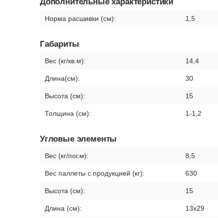
Дополнительные характеристики
Норма расшивки (см):
1,5
Габариты
Вес (кг/кв.м):
14,4
Длина(см):
30
Высота (см):
15
Толщина (см):
1-1,2
Угловые элементы
Вес (кг/пог.м):
8,5
Вес паллеты с продукцией (кг):
630
Высота (см):
15
Длина (см):
13х29