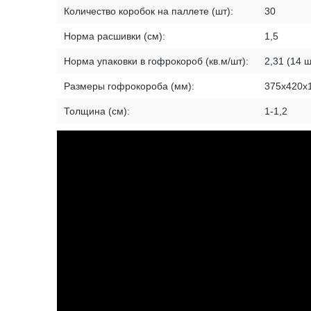
Количество коробок на паллете (шт):
30
Норма расшивки (см):
1,5
Норма упаковки в гофрокороб (кв.м/шт):
2,31 (14 ш
Размеры гофрокороба (мм):
375х420х
Толщина (см):
1-1,2