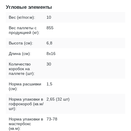
Угловые элементы
Вес (кг/пог.м):
10
Вес паллеты с
855
продукцией (кг):
Высота (см):
6,8
Длина (см):
8х16
Количество
30
коробок на
паллете (шт):
Норма расшивки
1,5
(см):
Норма упаковки в
2,65 (32 шт)
гофрокороб (кв.м/
шт):
Норма упаковки в
73-78
мастербокс
(кв.м):