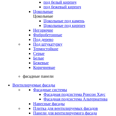
под белый кирпич
под бежевый кирпич
Цокольные
Цокольные
Цокольные под камень
Цокольные под кирпич
Негорючие
Фибробетонные
Под дерево
Под штукатурку
Термостойкие
Серые
Белые
Бежевые
Коричневые
фасадные панели
Вентилируемые фасады
Фасадные системы
Фасадная подсистема Ронсон Хаус
Фасадная подсистема Альтернатива
Навесные фасады
Плитка для вентилируемых фасадов
Панели для вентилируемого фасада