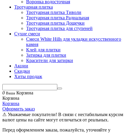
Воронка водосточная
Тротуарная плитка
Тротуарная плитка Тиволи
Тротуарная плитка Радиальная
Тротуарная плитка Дощечки
Тротуарная плитка для ступеней
Сухие смеси
Смеси White Hills для укладки искусственного
камня
Клей для плитки
Затирка для плитки
Красители для затирки
Акции
Скидки
Хиты продаж
0
Корзина
Ваша
Корзина
Корзина
Оформить заказ
⚠ Уважаемые покупатели! В связи с нестабильным курсом
валют цены на сайте могут отличаться от реальных.
Перед оформлением заказа, пожалуйста, уточняйте у