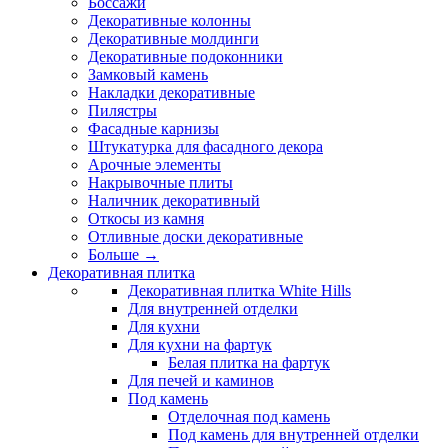
Боссажи
Декоративные колонны
Декоративные молдинги
Декоративные подоконники
Замковый камень
Накладки декоративные
Пилястры
Фасадные карнизы
Штукатурка для фасадного декора
Арочные элементы
Накрывочные плиты
Наличник декоративный
Откосы из камня
Отливные доски декоративные
Больше
→
Декоративная плитка
Декоративная плитка White Hills
Для внутренней отделки
Для кухни
Для кухни на фартук
Белая плитка на фартук
Для печей и каминов
Под камень
Отделочная под камень
Под камень для внутренней отделки