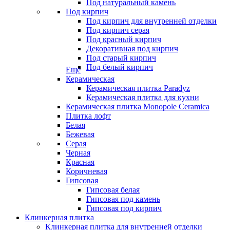
Под натуральный камень
Под кирпич
Под кирпич для внутренней отделки
Под кирпич серая
Под красный кирпич
Декоративная под кирпич
Под старый кирпич
Под белый кирпич
Еще
Керамическая
Керамическая плитка Paradyz
Керамическая плитка для кухни
Керамическая плитка Monopole Ceramica
Плитка лофт
Белая
Бежевая
Серая
Черная
Красная
Коричневая
Гипсовая
Гипсовая белая
Гипсовая под камень
Гипсовая под кирпич
Клинкерная плитка
Клинкерная плитка для внутренней отделки