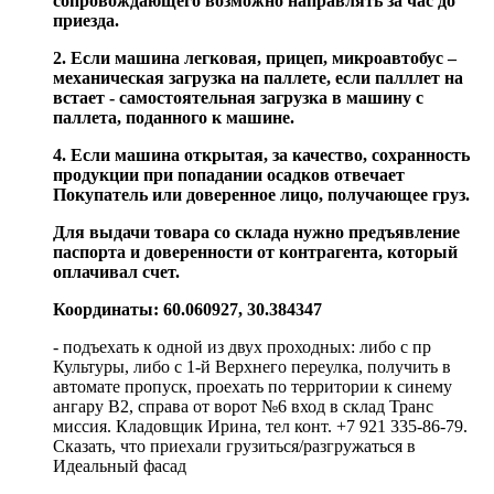
сопровождающего возможно направлять за час до
приезда.
2. Если машина легковая, прицеп, микроавтобус –
механическая загрузка на паллете, если палллет на
встает - самостоятельная загрузка в машину с
паллета, поданного к машине.
4. Если машина открытая, за качество, сохранность
продукции при попадании осадков отвечает
Покупатель или доверенное лицо, получающее груз.
Для выдачи товара со склада нужно предъявление
паспорта и доверенности от контрагента, который
оплачивал счет.
Координаты: 60.060927, 30.384347
- подъехать к одной из двух проходных: либо с пр
Культуры, либо с 1-й Верхнего переулка, получить в
автомате пропуск, проехать по территории к синему
ангару В2, справа от ворот №6 вход в склад Транс
миссия. Кладовщик Ирина, тел конт. +7 921 335-86-79.
Сказать, что приехали грузиться/разгружаться в
Идеальный фасад