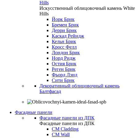
Hills
Искусственный облицовочный камень White
Hills
Йорк Брик
Бремен Брик
Дерри Брик
Каскад Рейндж
Кельн Брик
Кросс Фелл
Лондон Брик
Норд Ридж
Остия Брик
Реген Брик
Фьорд Лэнд
Сити Брик
Декоративный облицовочный камень
Балтфасад
Фасадные панели
Фасадные панели из ДПК
Фасадные панели из ДПК
CM Cladding
CM Wall