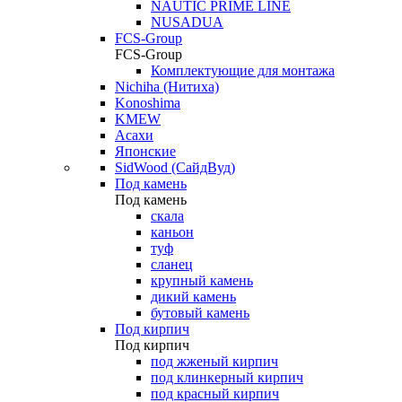
NAUTIC PRIME LINE
NUSADUA
FCS-Group
FCS-Group
Комплектующие для монтажа
Nichiha (Нитиха)
Konoshima
KMEW
Асахи
Японские
SidWood (СайдВуд)
Под камень
Под камень
скала
каньон
туф
сланец
крупный камень
дикий камень
бутовый камень
Под кирпич
Под кирпич
под жженый кирпич
под клинкерный кирпич
под красный кирпич