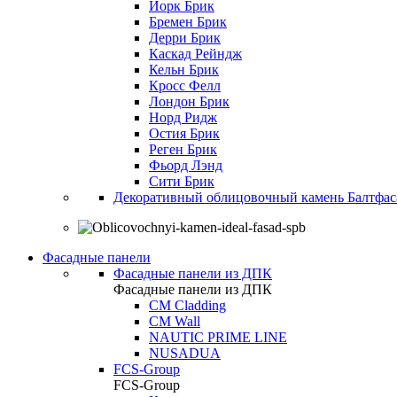
Йорк Брик
Бремен Брик
Дерри Брик
Каскад Рейндж
Кельн Брик
Кросс Фелл
Лондон Брик
Норд Ридж
Остия Брик
Реген Брик
Фьорд Лэнд
Сити Брик
Декоративный облицовочный камень Балтфас
Фасадные панели
Фасадные панели из ДПК
Фасадные панели из ДПК
CM Cladding
CM Wall
NAUTIC PRIME LINE
NUSADUA
FCS-Group
FCS-Group