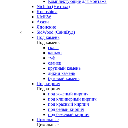
Комплектующие для монтажа
Nichiha (Нитиха)
Konoshima
KMEW
Асахи
Японские
SidWood (СайдВуд)
Под камень
Под камень
скала
каньон
туф
сланец
крупный камень
дикий камень
бутовый камень
Под кирпич
Под кирпич
под жженый кирпич
под клинкерный кирпич
под красный кирпич
под белый кирпич
под бежевый кирпич
Цокольные
Цокольные