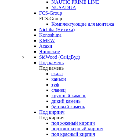
NAUTIC PRIME LINE
NUSADUA
FCS-Group
FCS-Group
Комплектующие для монтажа
Nichiha (Нитиха)
Konoshima
KMEW
Асахи
Японские
SidWood (СайдВуд)
Под камень
Под камень
скала
каньон
туф
сланец
крупный камень
дикий камень
бутовый камень
Под кирпич
Под кирпич
под жженый кирпич
под клинкерный кирпич
под красный кирпич