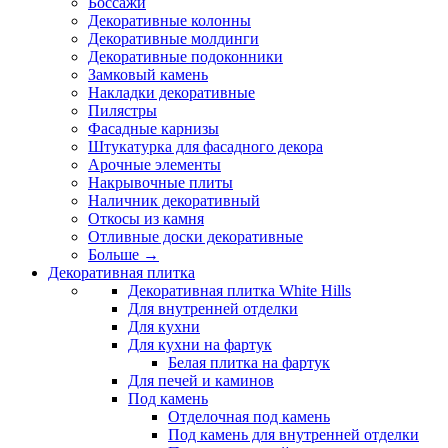
Боссажи
Декоративные колонны
Декоративные молдинги
Декоративные подоконники
Замковый камень
Накладки декоративные
Пилястры
Фасадные карнизы
Штукатурка для фасадного декора
Арочные элементы
Накрывочные плиты
Наличник декоративный
Откосы из камня
Отливные доски декоративные
Больше
→
Декоративная плитка
Декоративная плитка White Hills
Для внутренней отделки
Для кухни
Для кухни на фартук
Белая плитка на фартук
Для печей и каминов
Под камень
Отделочная под камень
Под камень для внутренней отделки