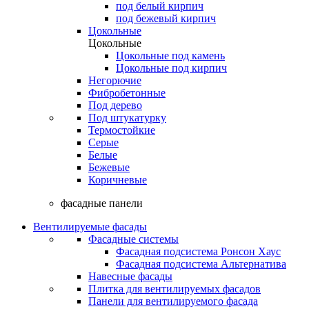
под белый кирпич
под бежевый кирпич
Цокольные
Цокольные
Цокольные под камень
Цокольные под кирпич
Негорючие
Фибробетонные
Под дерево
Под штукатурку
Термостойкие
Серые
Белые
Бежевые
Коричневые
фасадные панели
Вентилируемые фасады
Фасадные системы
Фасадная подсистема Ронсон Хаус
Фасадная подсистема Альтернатива
Навесные фасады
Плитка для вентилируемых фасадов
Панели для вентилируемого фасада