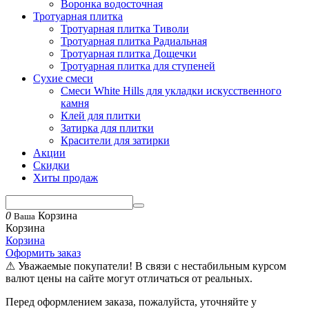
Воронка водосточная
Тротуарная плитка
Тротуарная плитка Тиволи
Тротуарная плитка Радиальная
Тротуарная плитка Дощечки
Тротуарная плитка для ступеней
Сухие смеси
Смеси White Hills для укладки искусственного
камня
Клей для плитки
Затирка для плитки
Красители для затирки
Акции
Скидки
Хиты продаж
0
Корзина
Ваша
Корзина
Корзина
Оформить заказ
⚠ Уважаемые покупатели! В связи с нестабильным курсом
валют цены на сайте могут отличаться от реальных.
Перед оформлением заказа, пожалуйста, уточняйте у