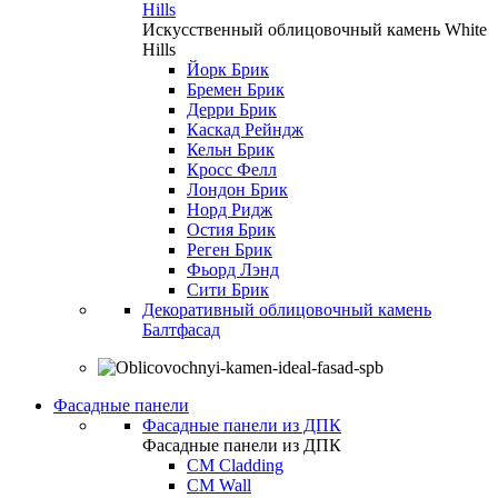
Hills
Искусственный облицовочный камень White
Hills
Йорк Брик
Бремен Брик
Дерри Брик
Каскад Рейндж
Кельн Брик
Кросс Фелл
Лондон Брик
Норд Ридж
Остия Брик
Реген Брик
Фьорд Лэнд
Сити Брик
Декоративный облицовочный камень
Балтфасад
Фасадные панели
Фасадные панели из ДПК
Фасадные панели из ДПК
CM Cladding
CM Wall