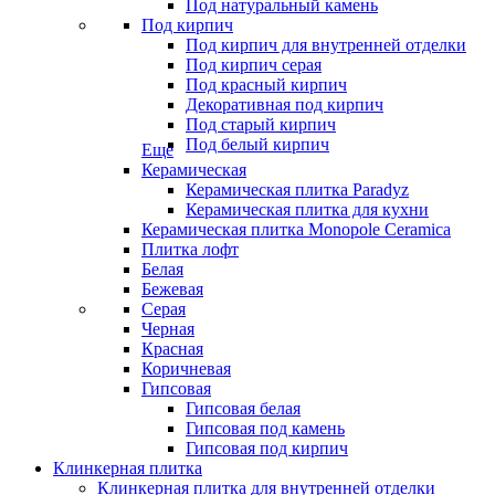
Под натуральный камень
Под кирпич
Под кирпич для внутренней отделки
Под кирпич серая
Под красный кирпич
Декоративная под кирпич
Под старый кирпич
Под белый кирпич
Еще
Керамическая
Керамическая плитка Paradyz
Керамическая плитка для кухни
Керамическая плитка Monopole Ceramica
Плитка лофт
Белая
Бежевая
Серая
Черная
Красная
Коричневая
Гипсовая
Гипсовая белая
Гипсовая под камень
Гипсовая под кирпич
Клинкерная плитка
Клинкерная плитка для внутренней отделки