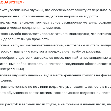
AQUASYSTEM»
счет увеличенной глубины, что обеспечивает защиту от перелива в
арного шва, что позволяет выдержать нагрузки на водосток.
телем компенсирует температурное расширение металла, сохраняя
кции в местах соединения элементов.
теле желоба позволяет использовать его многократно, что исключа
ли дополнительную прочность.
вые нагрузки: цельнометаллические, изготовлены из стали толщи
востоит давлению изнутри и предохраняет трубу от разрыва.
знообразие цветов и материалов позволяют найти нестандартные 
тельные ребра жесткости, а винтовое соединение обеспечивает же
ниверсальный).
воляет улучшить внешний вид в месте крепления хомутов на фасад
ушения.
расположенные не по линии воды, что уменьшает влажность в мес
, что обусловлено соответствием всех элементов водосточной си
ий раструб в верхней части трубы, а не сужение в нижней части, 