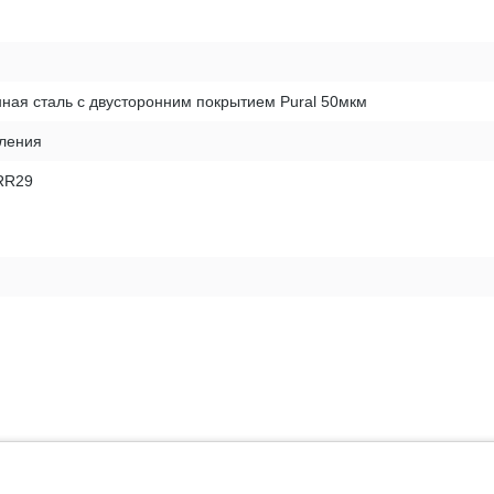
ная сталь с двусторонним покрытием Pural 50мкм
пления
RR29