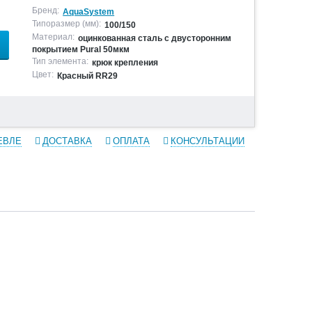
Бренд:
AquaSystem
Типоразмер (мм):
100/150
Материал:
оцинкованная сталь с двусторонним
покрытием Pural 50мкм
Тип элемента:
крюк крепления
Цвет:
Красный RR29
ЕВЛЕ
ДОСТАВКА
ОПЛАТА
КОНСУЛЬТАЦИИ