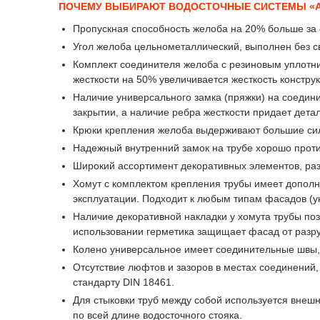
ПОЧЕМУ ВЫБИРАЮТ ВОДОСТОЧНЫЕ СИСТЕМЫ «
Пропускная способность желоба на 20% больше за 
Угол желоба цельнометаллический, выполнен без св
Комплект соединителя желоба с резиновым уплотни
жесткости на 50% увеличивается жесткость констру
Наличие универсального замка (пряжки) на соедини
закрытии, а наличие ребра жесткости придает дета
Крюки крепления желоба выдерживают большие сило
Надежный внутренний замок на трубе хорошо проти
Широкий ассортимент декоративных элементов, ра
Хомут с комплектом крепления трубы имеет дополни
эксплуатации. Подходит к любым типам фасадов (у
Наличие декоративной накладки у хомута трубы поз
использовании герметика защищает фасад от разр
Колено универсальное имеет соединительные швы, 
Отсутствие люфтов и зазоров в местах соединений
стандарту DIN 18461.
Для стыковки труб между собой используется внешн
по всей длине водосточного стояка.