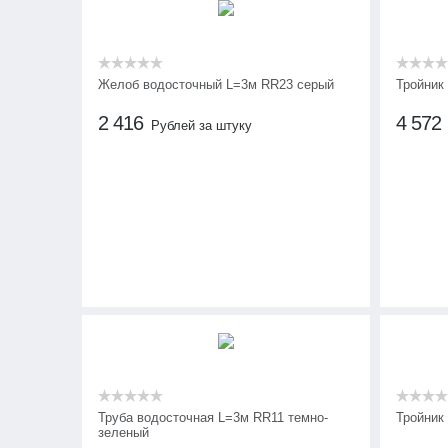
Желоб водосточный L=3м RR23 серый
Тройник
2 416
4 572
Рублей за штуку
Труба водосточная L=3м RR11 темно-
Тройник
зеленый