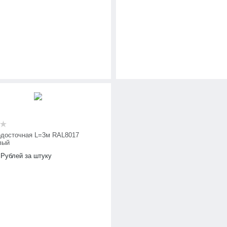
одосточная L=3м RAL8017
вый
Рублей за штуку