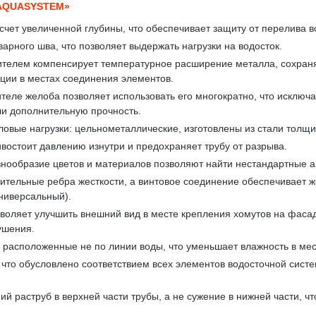
AQUASYSTEM»
счет увеличенной глубины, что обеспечивает защиту от перелива в
арного шва, что позволяет выдержать нагрузки на водосток.
телем компенсирует температурное расширение металла, сохраняя
кции в местах соединения элементов.
теле желоба позволяет использовать его многократно, что исключа
ли дополнительную прочность.
вые нагрузки: цельнометаллические, изготовлены из стали толщи
востоит давлению изнутри и предохраняет трубу от разрыва.
знообразие цветов и материалов позволяют найти нестандартные 
тельные ребра жесткости, а винтовое соединение обеспечивает же
ниверсальный).
воляет улучшить внешний вид в месте крепления хомутов на фасад
ушения.
расположенные не по линии воды, что уменьшает влажность в мес
, что обусловлено соответствием всех элементов водосточной си
ий раструб в верхней части трубы, а не сужение в нижней части, 