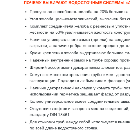
ПОЧЕМУ ВЫБИРАЮТ ВОДОСТОЧНЫЕ СИСТЕМЫ «
Пропускная способность желоба на 20% больше за 
Угол желоба цельнометаллический, выполнен без св
Комплект соединителя желоба с резиновым уплотни
жесткости на 50% увеличивается жесткость констру
Наличие универсального замка (пряжки) на соедини
закрытии, а наличие ребра жесткости придает дета
Крюки крепления желоба выдерживают большие сило
Надежный внутренний замок на трубе хорошо проти
Широкий ассортимент декоративных элементов, ра
Хомут с комплектом крепления трубы имеет дополни
эксплуатации. Подходит к любым типам фасадов (у
Наличие декоративной накладки у хомута трубы поз
использовании герметика защищает фасад от разр
Колено универсальное имеет соединительные швы, 
Отсутствие люфтов и зазоров в местах соединений
стандарту DIN 18461.
Для стыковки труб между собой используется внешн
по всей длине водосточного стояка.