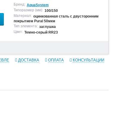
Бренд:
AquaSystem
Типоразмер (мм):
100/150
Материал:
оцинкованная сталь с двусторонним
покрытием Pural 50мкм
Тип элемента:
заглушка
Цвет:
Темно-серый RR23
ЕВЛЕ
ДОСТАВКА
ОПЛАТА
КОНСУЛЬТАЦИИ