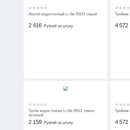
Желоб водосточный L=3м RR23 серый
Тройник
2 416
4 572
Рублей за штуку
Труба водосточная L=3м RR11 темно-
Тройник
зеленый
2 159
4 572
Рублей за штуку