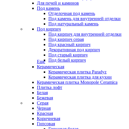
Для печей и каминов
Под камень
Отделочная под камень
Под камень для внутренней отделки
Под натуральный камень
Под кирпич
Под кирпич для внутренней отделки
Под кирпич серая
Под красный кирпич
Декоративная под кирпич
Под старый кирпич
Под белый кирпич
Еще
Керамическая
Керамическая плитка Paradyz
Керамическая плитка для кухни
Керамическая плитка Monopole Ceramica
Плитка лофт
Белая
Бежевая
Серая
Черная
Красная
Коричневая
Гипсовая
Гипсовая белая