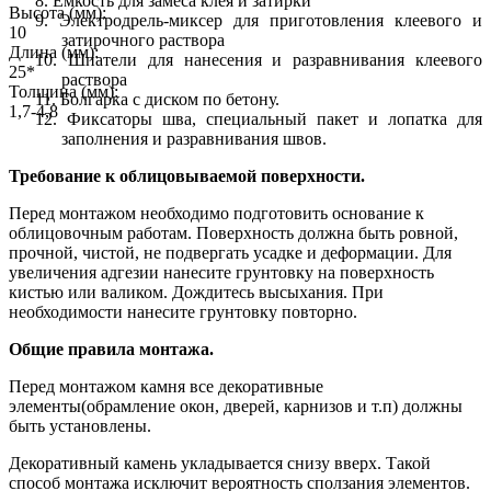
8.
Емкость для замеса клея и затирки
Высота (мм):
9.
Электродрель-миксер для приготовления клеевого и
10
затирочного раствора
Длина (мм):
10.
Шпатели для нанесения и разравнивания клеевого
25*
раствора
Толщина (мм):
11.
Болгарка с диском по бетону.
1,7-4,8
12.
Фиксаторы шва, специальный пакет и лопатка для
заполнения и разравнивания швов.
Требование к облицовываемой поверхности.
Перед монтажом необходимо подготовить основание к
облицовочным работам. Поверхность должна быть ровной,
прочной, чистой, не подвергать усадке и деформации. Для
увеличения адгезии нанесите грунтовку на поверхность
кистью или валиком. Дождитесь высыхания. При
необходимости нанесите грунтовку повторно.
Общие правила монтажа.
Перед монтажом камня все декоративные
элементы(обрамление окон, дверей, карнизов и т.п) должны
быть установлены.
Декоративный камень укладывается снизу вверх. Такой
способ монтажа исключит вероятность сползания элементов.