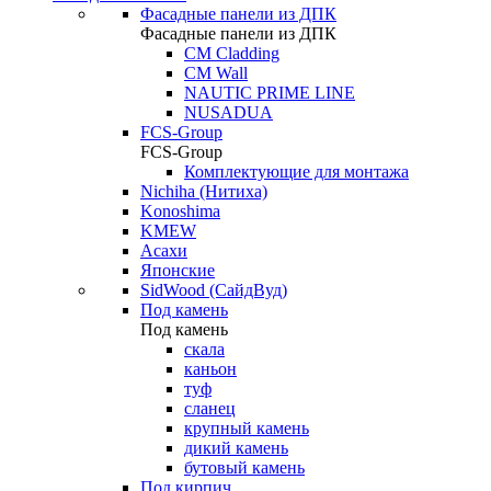
Фасадные панели из ДПК
Фасадные панели из ДПК
CM Cladding
CM Wall
NAUTIC PRIME LINE
NUSADUA
FCS-Group
FCS-Group
Комплектующие для монтажа
Nichiha (Нитиха)
Konoshima
KMEW
Асахи
Японские
SidWood (СайдВуд)
Под камень
Под камень
скала
каньон
туф
сланец
крупный камень
дикий камень
бутовый камень
Под кирпич