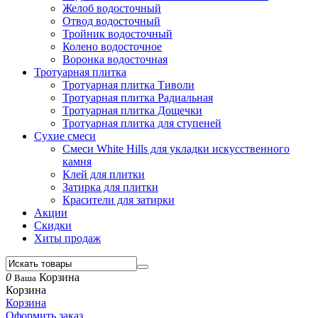
Желоб водосточный
Отвод водосточный
Тройник водосточный
Колено водосточное
Воронка водосточная
Тротуарная плитка
Тротуарная плитка Тиволи
Тротуарная плитка Радиальная
Тротуарная плитка Дощечки
Тротуарная плитка для ступеней
Сухие смеси
Смеси White Hills для укладки искусственного
камня
Клей для плитки
Затирка для плитки
Красители для затирки
Акции
Скидки
Хиты продаж
0
Корзина
Ваша
Корзина
Корзина
Оформить заказ