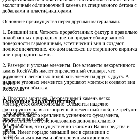
экологичный облицовочный камень из специального бетона с
добавками и пластификаторами.
Основные преимущества перед другими материалами:
1. Внешний вид. Четкость проработанных фактур и правильно
подобранных природных цветов придает облицованной
поверхности гармоничный, эстетический вид и создают
полное впечатление, что дом выложен из старинного кирпича
или природного камня.
2. Размеры и угловые элементы. Все элементы декоративного
камня RockWalls имеют определенный стандарт, что
позволяет с лёгкостью подобрать элементы друг к другу. А
Еще
наличие угловых элементов упрощают монтаж и создают вид
Бренд:
целостности объекта.
RockWalls
3. Простота монтажа. Декоративный камень легко
Основные характеристики
монтируется самостоятельно. Элементы надежно
фиксируются на высокопрочный цементный клей, не требуют
Тип облицовки:
дополнительного крепления, усиленного фундамента,
декоративный камень
укрепленных стен, использования дополнительного
Коллекция:
оборудования, что существенно экономит Ваши средства и
Эвия
время. Имеет гораздо меньший вес в сравнении с
Стиль:
натуральным камнем и облицовочным кирпичом.