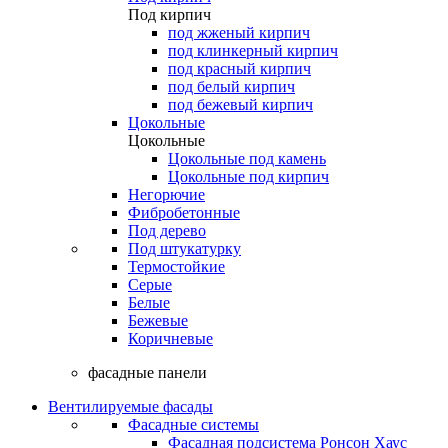
Под кирпич
под жженый кирпич
под клинкерный кирпич
под красный кирпич
под белый кирпич
под бежевый кирпич
Цокольные
Цокольные
Цокольные под камень
Цокольные под кирпич
Негорючие
Фибробетонные
Под дерево
Под штукатурку
Термостойкие
Серые
Белые
Бежевые
Коричневые
фасадные панели
Вентилируемые фасады
Фасадные системы
Фасадная подсистема Ронсон Хаус