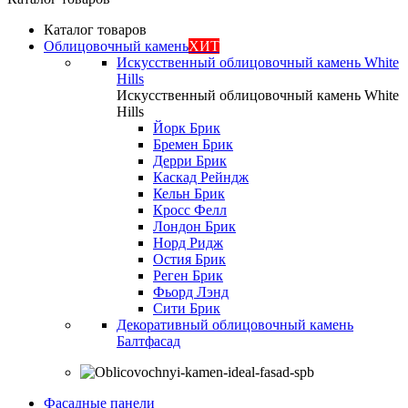
Каталог товаров
Облицовочный камень
ХИТ
Искусственный облицовочный камень White
Hills
Искусственный облицовочный камень White
Hills
Йорк Брик
Бремен Брик
Дерри Брик
Каскад Рейндж
Кельн Брик
Кросс Фелл
Лондон Брик
Норд Ридж
Остия Брик
Реген Брик
Фьорд Лэнд
Сити Брик
Декоративный облицовочный камень
Балтфасад
Фасадные панели