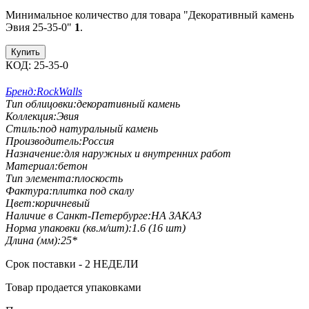
Минимальное количество для товара "Декоративный камень
Эвия 25-35-0"
1
.
Купить
КОД:
25-35-0
Бренд:
RockWalls
Тип облицовки:
декоративный камень
Коллекция:
Эвия
Стиль:
под натуральный камень
Производитель:
Россия
Назначение:
для наружных и внутренних работ
Материал:
бетон
Тип элемента:
плоскость
Фактура:
плитка под скалу
Цвет:
коричневый
Наличие в Санкт-Петербурге:
НА ЗАКАЗ
Норма упаковки (кв.м/шт):
1.6 (16 шт)
Длина (мм):
25*
Срок поставки - 2 НЕДЕЛИ
Товар продается упаковками