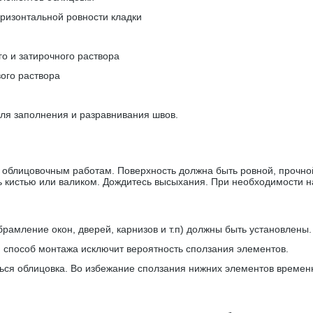
оризонтальной ровности кладки
о и затирочного раствора
ого раствора
для заполнения и разравнивания швов.
облицовочным работам. Поверхность должна быть ровной, прочной
ь кистью или валиком. Дождитесь высыхания. При необходимости н
амление окон, дверей, карнизов и т.п) должны быть установлены.
й способ монтажа исключит вероятность сползания элементов.
аться облицовка. Во избежание сползания нижних элементов времен