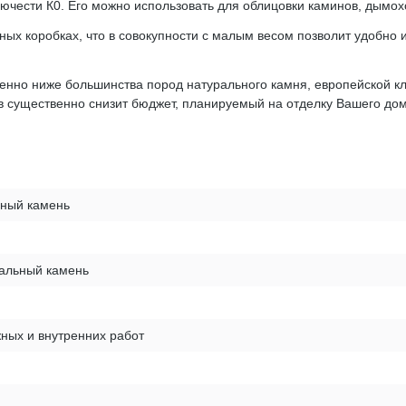
чести К0. Его можно использовать для облицовки каминов, дымоходо
нных коробках, что в совокупности с малым весом позволит удобно 
венно ниже большинства пород натурального камня, европейской к
в существенно снизит бюджет, планируемый на отделку Вашего дом
вный камень
ральный камень
ных и внутренних работ