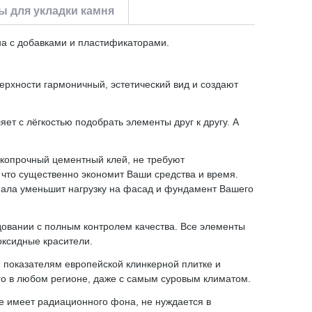
 для укладки камня
на с добавками и пластификаторами.
ерхности гармоничный, эстетический вид и создают
ет с лёгкостью подобрать элементы друг к другу. А
окопрочный цементный клей, не требуют
 что существенно экономит Ваши средства и время.
иала уменьшит нагрузку на фасад и фундамент Вашего
удовании с полным контролем качества. Все элементы
оксидные красители.
м показателям европейской клинкерной плитке и
его в любом регионе, даже с самым суровым климатом.
е имеет радиационного фона, не нуждается в