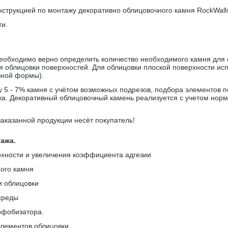
нструкцией по монтажу декоративно облицовочного камня
RockWall
ти.
еобходимо верно определить количество необходимого камня для 
я облицовки поверхностей. Для облицовки плоской поверхности ис
зной формы).
5 - 7% камня с учётом возможных подрезов, подбора элементов по 
а. Декоративный облицовочный камень реализуется с учетом норма
заказанной продукции несёт покупатель!
ажа.
рхности и увеличения коэффициента адгезии
ого камня
и облицовки
среды
рофобизатора.
элементов облицовки