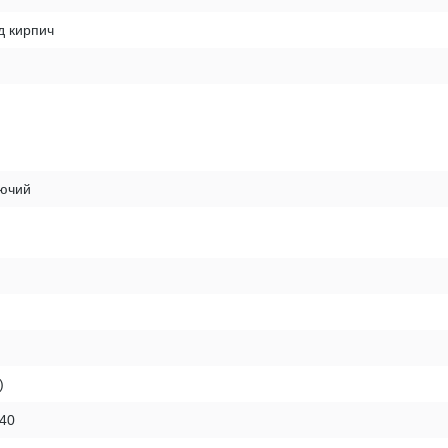
д кирпич
рючий
)
140