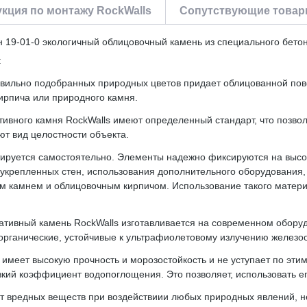
кция по монтажу RockWalls
Сопутствующие товары
 19-01-0 экологичный облицовочный камень из специального бето
:
авильно подобранных природных цветов придает облицованной пов
кирпича или природного камня.
ивного камня RockWalls имеют определенный стандарт, что позволя
т вид целостности объекта.
нтируется самостоятельно. Элементы надежно фиксируются на выс
укрепленных стен, использования дополнительного оборудования,
ым камнем и облицовочным кирпичом. Использование такого матер
оративный камень RockWalls изготавливается на современном обор
органические, устойчивые к ультрафиолетовому излучению железо
 имеет высокую прочность и морозостойкость и не уступает по эти
изкий коэффициент водопоглощения. Это позволяет, использовать 
ет вредных веществ при воздействиии любых природных явлений, н