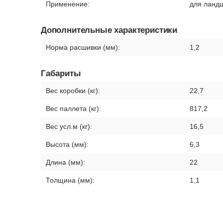
Применение:
для ланд
Дополнительные характеристики
Норма расшивки (мм):
1,2
Габариты
Вес коробки (кг):
22,7
Вес паллета (кг):
817,2
Вес усл.м (кг):
16,5
Высота (мм):
6,3
Длина (мм):
22
Толщина (мм):
1,1