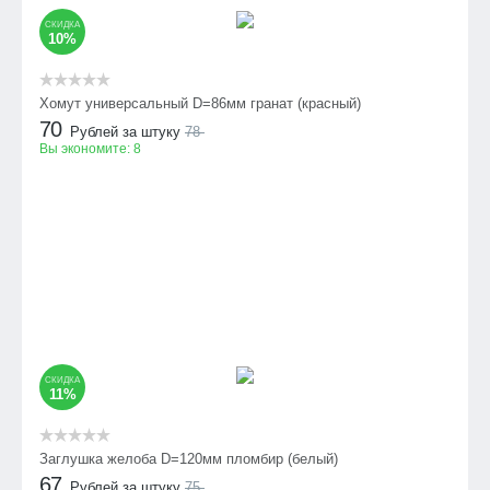
СКИДКА
10%
Хомут универсальный D=86мм гранат (красный)
70
Рублей за штуку
78
Вы экономите:
8
СКИДКА
11%
Заглушка желоба D=120мм пломбир (белый)
67
Рублей за штуку
75