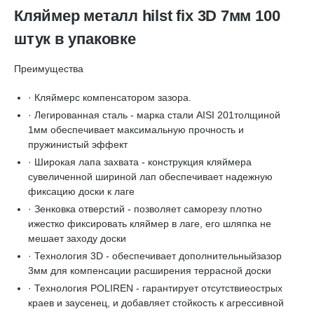
Кляймер металл hilst fix 3D 7мм 100
штук в упаковке
Преимущества
·
Кляймерс компенсатором зазора.
·
Легированная сталь - марка стали AISI 201толщиной
1мм обеспечивает максимальную прочность и
пружинистый эффект
·
Широкая лапа захвата - конструкция кляймера
сувеличенной шириной лап обеспечивает надежную
фиксацию доски к лаге
·
Зенковка отверстий - позволяет саморезу плотно
ижестко фиксировать кляймер в лаге, его шляпка не
мешает заходу доски
·
Технология 3D - обеспечивает дополнительныйзазор
3мм для компенсации расширения террасной доски
·
Технология POLIREN - гарантирует отсутствиеострых
краев и заусенец, и добавляет стойкость к агрессивной