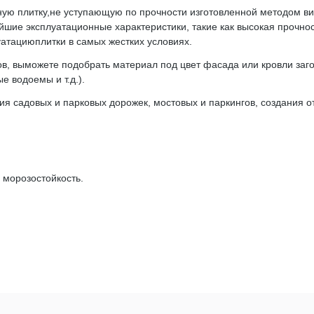
ную плитку,не уступающую по прочности изготовленной методом в
ие эксплуатационные характеристики, такие как высокая прочност
тациюплитки в самых жестких условиях.
ков, выможете подобрать материал под цвет фасада или кровли заг
е водоемы и т.д.).
ния садовых и парковых дорожек, мостовых и паркингов, создания 
морозостойкость.