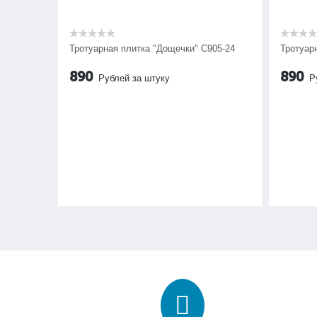
Тротуарная плитка "Дощечки" C905-24
Тротуар
890
890
Рублей за штуку
Р