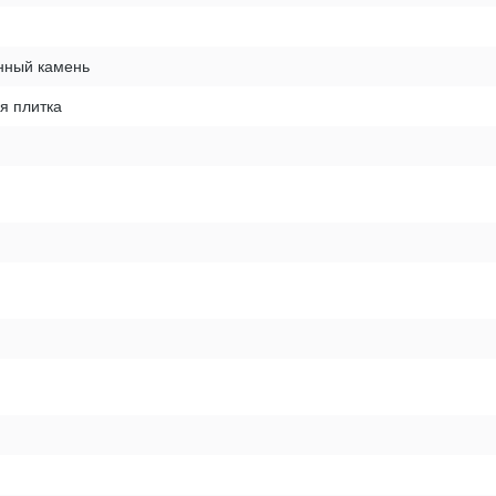
нный камень
я плитка
и