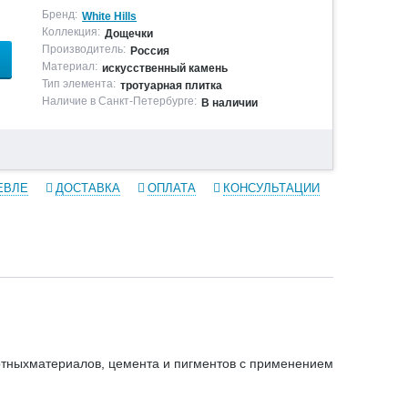
Бренд:
White Hills
Коллекция:
Дощечки
Производитель:
Россия
Материал:
искусственный камень
Тип элемента:
тротуарная плитка
Наличие в Санкт-Петербурге:
В наличии
ЕВЛЕ
ДОСТАВКА
ОПЛАТА
КОНСУЛЬТАЦИИ
ртныхматериалов, цемента и пигментов с применением