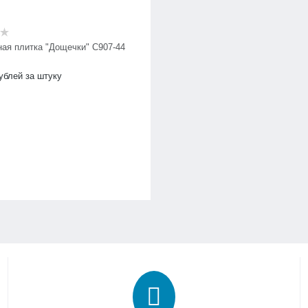
ная плитка "Дощечки" C907-44
ублей за штуку