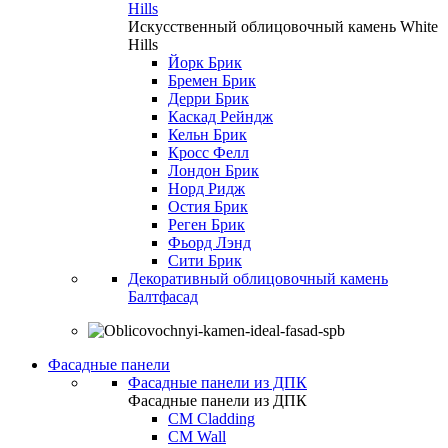
Hills
Искусственный облицовочный камень White
Hills
Йорк Брик
Бремен Брик
Дерри Брик
Каскад Рейндж
Кельн Брик
Кросс Фелл
Лондон Брик
Норд Ридж
Остия Брик
Реген Брик
Фьорд Лэнд
Сити Брик
Декоративный облицовочный камень
Балтфасад
Фасадные панели
Фасадные панели из ДПК
Фасадные панели из ДПК
CM Cladding
CM Wall