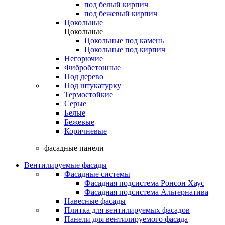
под белый кирпич
под бежевый кирпич
Цокольные
Цокольные
Цокольные под камень
Цокольные под кирпич
Негорючие
Фибробетонные
Под дерево
Под штукатурку
Термостойкие
Серые
Белые
Бежевые
Коричневые
фасадные панели
Вентилируемые фасады
Фасадные системы
Фасадная подсистема Ронсон Хаус
Фасадная подсистема Альтернатива
Навесные фасады
Плитка для вентилируемых фасадов
Панели для вентилируемого фасада