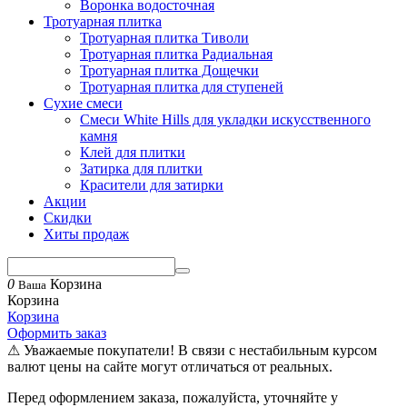
Воронка водосточная
Тротуарная плитка
Тротуарная плитка Тиволи
Тротуарная плитка Радиальная
Тротуарная плитка Дощечки
Тротуарная плитка для ступеней
Сухие смеси
Смеси White Hills для укладки искусственного
камня
Клей для плитки
Затирка для плитки
Красители для затирки
Акции
Скидки
Хиты продаж
0
Корзина
Ваша
Корзина
Корзина
Оформить заказ
⚠ Уважаемые покупатели! В связи с нестабильным курсом
валют цены на сайте могут отличаться от реальных.
Перед оформлением заказа, пожалуйста, уточняйте у