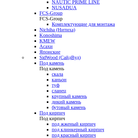
NAUTIC PRIME LINE
NUSADUA
FCS-Group
FCS-Group
Комплектующие для монтажа
Nichiha (Нитиха)
Konoshima
KMEW
Асахи
Японские
SidWood (СайдВуд)
Под камень
Под камень
скала
каньон
туф
сланец
крупный камень
дикий камень
бутовый камень
Под кирпич
Под кирпич
под жженый кирпич
под клинкерный кирпич
под красный кирпич