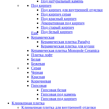
Под натуральный камень
Под кирпич
Под кирпич для внутренней отделки
Под кирпич серая
Под красный кирпич
Декоративная под кирпич
Под старый кирпич
Под белый кирпич
Еще
Керамическая
Керамическая плитка Paradyz
Керамическая плитка для кухни
Керамическая плитка Monopole Ceramica
Плитка лофт
Белая
Бежевая
Серая
Черная
Красная
Коричневая
Гипсовая
Гипсовая белая
Гипсовая под камень
Гипсовая под кирпич
Клинкерная плитка
Клинкерная плитка для внутренней отделки