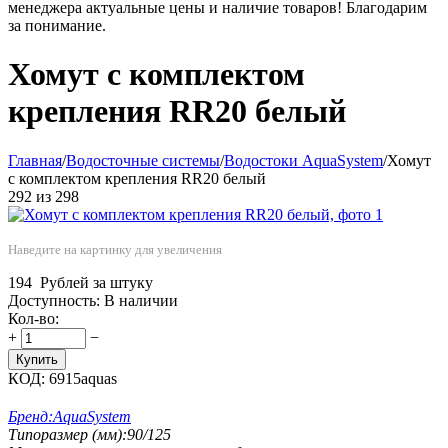
менеджера актуальные цены и наличие товаров! Благодарим
за понимание.
Хомут с комплектом
крепления RR20 белый
Главная
/
Водосточные системы
/
Водостоки AquaSystem
/
Хомут
с комплектом крепления RR20 белый
292
из
298
Наведите на картинку для увеличения
194
Рублей за штуку
Доступность:
В наличии
Кол-во:
+
−
Купить
КОД:
6915aquas
Бренд:
AquaSystem
Типоразмер (мм):
90/125