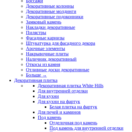
Боссажи
Декоративные колонны
Декоративные молдинги
Декоративные подоконники
Замковый камень
Накладки декоративные
Пилястры
Фасадные карнизы
Штукатурка для фасадного декора
Арочные элементы
Накрывочные плиты
Наличник декоративный
Откосы из камня
Отливные доски декоративные
Больше
→
Декоративная плитка
Декоративная плитка White Hills
Для внутренней отделки
Для кухни
Для кухни на фартук
Белая плитка на фартук
Для печей и каминов
Под камень
Отделочная под камень
Под камень для внутренней отделки