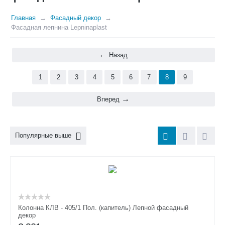
Главная
Фасадный декор
Фасадная лепнина Lepninaplast
Назад
1
2
3
4
5
6
7
8
9
Вперед
Популярные выше
Колонна КЛВ - 405/1 Пол. (капитель) Лепной фасадный
декор