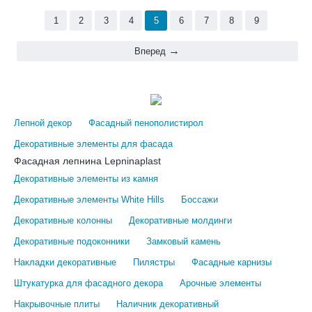
1
2
3
4
5
6
7
8
9
Вперед
Лепной декор
Фасадный пенополистирол
Декоративные элементы для фасада
Фасадная лепнина Lepninaplast
Декоративные элементы из камня
Декоративные элементы White Hills
Боссажи
Декоративные колонны
Декоративные молдинги
Декоративные подоконники
Замковый камень
Накладки декоративные
Пилястры
Фасадные карнизы
Штукатурка для фасадного декора
Арочные элементы
Накрывочные плиты
Наличник декоративный