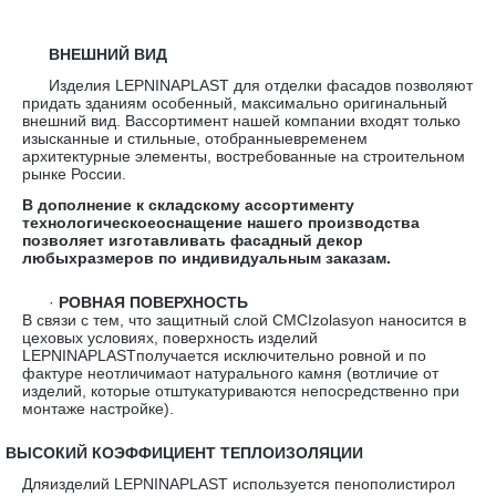
ВНЕШНИЙ ВИД
Изделия LEPNINAPLAST для отделки фасадов позволяют
придать зданиям особенный, максимально оригинальный
внешний вид. Вассортимент нашей компании входят только
изысканные и стильные, отобранныевременем
архитектурные элементы, востребованные на строительном
рынке России.
В дополнение к складскому ассортименту
технологическоеоснащение нашего производства
позволяет изготавливать фасадный декор
любыхразмеров по индивидуальным заказам.
·
РОВНАЯ ПОВЕРХНОСТЬ
В связи с тем, что защитный слой CMCIzolasyon наносится в
цеховых условиях, поверхность изделий
LEPNINAPLASTполучается исключительно ровной и по
фактуре неотличимаот натурального камня (вотличие от
изделий, которые отштукатуриваются непосредственно при
монтаже настройке).
·
ВЫСОКИЙ КОЭФФИЦИЕНТ ТЕПЛОИЗОЛЯЦИИ
Дляизделий LEPNINAPLAST используется пенополистирол