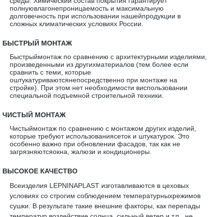
среды. Химический состав покрытия гарантирует
полнуювлагонепроницаемость и максимальную
долговечность при использовании нашейпродукции в
сложных климатических условиях России.
·
БЫСТРЫЙ МОНТАЖ
Быстрыймонтаж по сравнению с архитектурными изделиями,
произведенными из другихматериалов (тем более если
сравнить с теми, которые
оштукатуриваютсянепосредственно при монтаже на
стройке). При этом нет необходимости виспользовании
специальной подъемной строительной техники.
·
ЧИСТЫЙ МОНТАЖ
Чистыймонтаж по сравнению с монтажом других изделий,
которые требуют использованиясеток и штукатурок. Это
особенно важно при обновлении фасадов, так как не
загрязняютсяокна, жалюзи и кондиционеры.
·
ВЫСОКОЕ КАЧЕСТВО
Всеизделия LEPNINAPLAST изготавливаются в цеховых
условиях со строгим соблюдением температурныхрежимов
сушки. В результате такие внешние факторы, как перепады
температур,воздействие солнца, сильный ветер и т.п., не