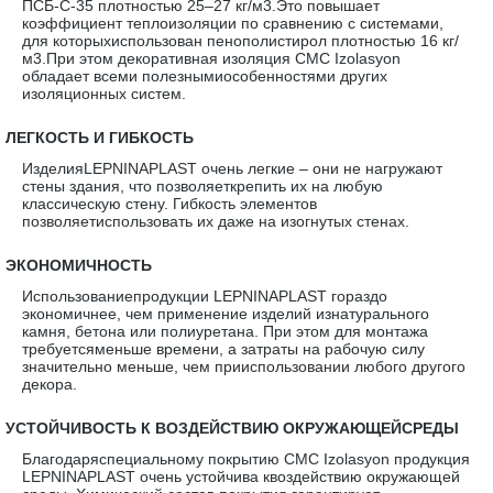
ПСБ-С-35 плотностью 25–27 кг/м3.Это повышает
коэффициент теплоизоляции по сравнению с системами,
для которыхиспользован пенополистирол плотностью 16 кг/
м3.При этом декоративная изоляция CMC Izolasyon
обладает всеми полезнымиособенностями других
изоляционных систем.
·
ЛЕГКОСТЬ И ГИБКОСТЬ
ИзделияLEPNINAPLAST очень легкие – они не нагружают
стены здания, что позволяеткрепить их на любую
классическую стену. Гибкость элементов
позволяетиспользовать их даже на изогнутых стенах.
·
ЭКОНОМИЧНОСТЬ
Использованиепродукции LEPNINAPLAST гораздо
экономичнее, чем применение изделий изнатурального
камня, бетона или полиуретана. При этом для монтажа
требуетсяменьше времени, а затраты на рабочую силу
значительно меньше, чем прииспользовании любого другого
декора.
·
УСТОЙЧИВОСТЬ К ВОЗДЕЙСТВИЮ ОКРУЖАЮЩЕЙСРЕДЫ
Благодаряспециальному покрытию CMC Izolasyon продукция
LEPNINAPLAST очень устойчива квоздействию окружающей