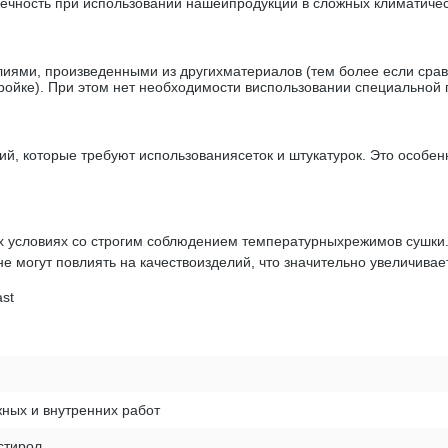
чность при использовании нашейпродукции в сложных климатичес
иями, произведенными из другихматериалов (тем более если сравн
ойке). При этом нет необходимости виспользовании специальной 
й, которые требуют использованиясеток и штукатурок. Это особенн
 условиях со строгим соблюдением температурныхрежимов сушки. 
 не могут повлиять на качествоизделий, что значительно увеличивае
ast
ных и внутренних работ
стирол