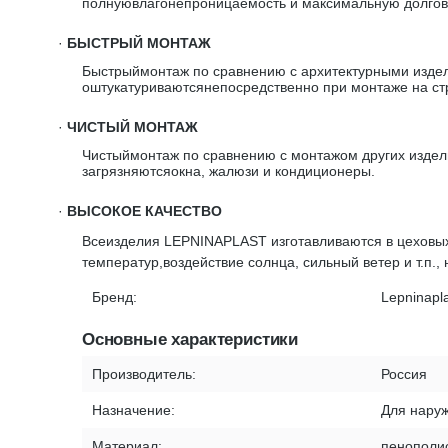
полнуювлагонепроницаемость и максимальную долгове
·
БЫСТРЫЙ МОНТАЖ
Быстрыймонтаж по сравнению с архитектурными издел
оштукатуриваютсянепосредственно при монтаже на стр
·
ЧИСТЫЙ МОНТАЖ
Чистыймонтаж по сравнению с монтажом других издели
загрязняютсяокна, жалюзи и кондиционеры.
·
ВЫСОКОЕ КАЧЕСТВО
Всеизделия LEPNINAPLAST изготавливаются в цеховых
температур,воздействие солнца, сильный ветер и т.п.,
Бренд:
Lepninapl
Основные характеристики
Производитель:
Россия
Назначение:
Для наруж
Материал:
пенополи