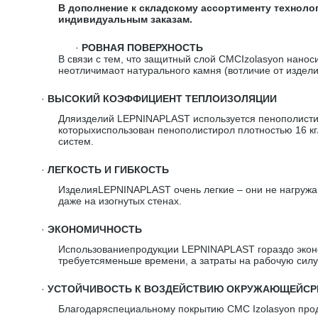
В дополнение к складскому ассортименту технол
индивидуальным заказам.
·
РОВНАЯ ПОВЕРХНОСТЬ
В связи с тем, что защитный слой CMCIzolasyon нано
неотличимаот натурального камня (вотличие от издел
·
ВЫСОКИЙ КОЭФФИЦИЕНТ ТЕПЛОИЗОЛЯЦИИ
Дляизделий LEPNINAPLAST используется пенополистир
которыхиспользован пенополистирол плотностью 16 к
систем.
·
ЛЕГКОСТЬ И ГИБКОСТЬ
ИзделияLEPNINAPLAST очень легкие – они не нагружаю
даже на изогнутых стенах.
·
ЭКОНОМИЧНОСТЬ
Использованиепродукции LEPNINAPLAST гораздо эконо
требуетсяменьше времени, а затраты на рабочую силу
·
УСТОЙЧИВОСТЬ К ВОЗДЕЙСТВИЮ ОКРУЖАЮЩЕЙС
Благодаряспециальному покрытию CMC Izolasyon прод