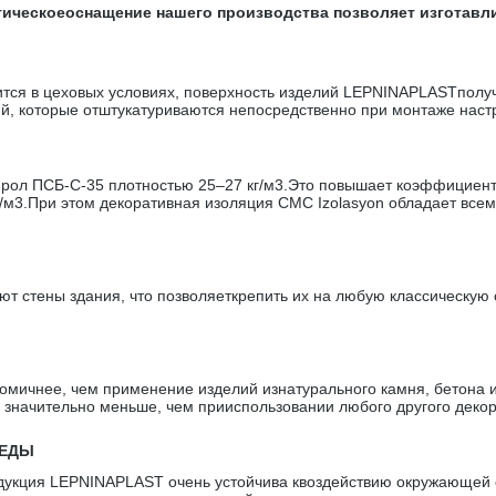
огическоеоснащение нашего производства позволяет изготав
сится в цеховых условиях, поверхность изделий LEPNINAPLASTполу
ий, которые отштукатуриваются непосредственно при монтаже настр
ол ПСБ-С-35 плотностью 25–27 кг/м3.Это повышает коэффициент 
г/м3.При этом декоративная изоляция CMC Izolasyon обладает вс
т стены здания, что позволяеткрепить их на любую классическую с
мичнее, чем применение изделий изнатурального камня, бетона и
 значительно меньше, чем прииспользовании любого другого декор
РЕДЫ
укция LEPNINAPLAST очень устойчива квоздействию окружающей с