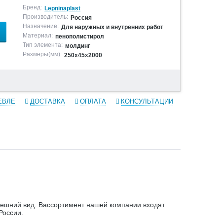
Бренд:
Lepninaplast
Производитель:
Россия
Назначение:
Для наружных и внутренних работ
Материал:
пенополистирол
Тип элемента:
молдинг
Размеры(мм):
250х45х2000
ЕВЛЕ
ДОСТАВКА
ОПЛАТА
КОНСУЛЬТАЦИИ
ешний вид. Вассортимент нашей компании входят
России.