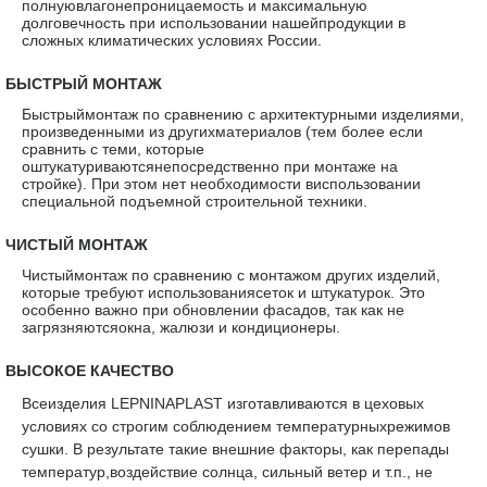
полнуювлагонепроницаемость и максимальную
долговечность при использовании нашейпродукции в
сложных климатических условиях России.
·
БЫСТРЫЙ МОНТАЖ
Быстрыймонтаж по сравнению с архитектурными изделиями,
произведенными из другихматериалов (тем более если
сравнить с теми, которые
оштукатуриваютсянепосредственно при монтаже на
стройке). При этом нет необходимости виспользовании
специальной подъемной строительной техники.
·
ЧИСТЫЙ МОНТАЖ
Чистыймонтаж по сравнению с монтажом других изделий,
которые требуют использованиясеток и штукатурок. Это
особенно важно при обновлении фасадов, так как не
загрязняютсяокна, жалюзи и кондиционеры.
·
ВЫСОКОЕ КАЧЕСТВО
Всеизделия LEPNINAPLAST изготавливаются в цеховых
условиях со строгим соблюдением температурныхрежимов
сушки. В результате такие внешние факторы, как перепады
температур,воздействие солнца, сильный ветер и т.п., не