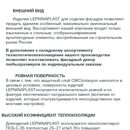
ВНЕШНИЙ ВИД
Изделия LEPNINAPLAST для отделки фасадов позволяют
придать зданиям особенный, максимально оригинальный
внешний вид. Вассортимент нашей компании входят только
изысканные и стильные, отобранныевременем
архитектурные элементы, востребованные на строительном
рынке России.
В дополнение к складскому ассортименту
технологическоеоснащение нашего производства
позволяет изготавливать фасадный декор
любыхразмеров по индивидуальным заказам.
·
РОВНАЯ ПОВЕРХНОСТЬ
В связи с тем, что защитный слой CMCIzolasyon наносится в
цеховых условиях, поверхность изделий
LEPNINAPLASTполучается исключительно ровной и по
фактуре неотличимаот натурального камня (вотличие от
изделий, которые отштукатуриваются непосредственно при
монтаже настройке).
·
ВЫСОКИЙ КОЭФФИЦИЕНТ ТЕПЛОИЗОЛЯЦИИ
Дляизделий LEPNINAPLAST используется пенополистирол
ПСБ-С-35 плотностью 25–27 кг/м3.Это повышает