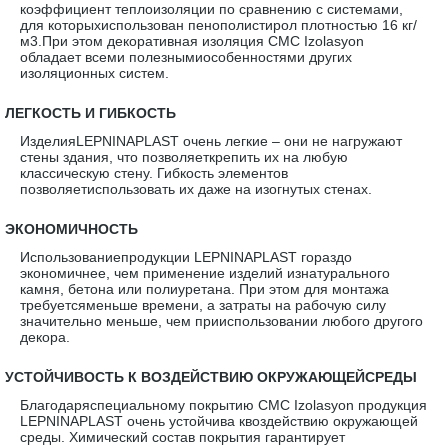
коэффициент теплоизоляции по сравнению с системами,
для которыхиспользован пенополистирол плотностью 16 кг/
м3.При этом декоративная изоляция CMC Izolasyon
обладает всеми полезнымиособенностями других
изоляционных систем.
·
ЛЕГКОСТЬ И ГИБКОСТЬ
ИзделияLEPNINAPLAST очень легкие – они не нагружают
стены здания, что позволяеткрепить их на любую
классическую стену. Гибкость элементов
позволяетиспользовать их даже на изогнутых стенах.
·
ЭКОНОМИЧНОСТЬ
Использованиепродукции LEPNINAPLAST гораздо
экономичнее, чем применение изделий изнатурального
камня, бетона или полиуретана. При этом для монтажа
требуетсяменьше времени, а затраты на рабочую силу
значительно меньше, чем прииспользовании любого другого
декора.
·
УСТОЙЧИВОСТЬ К ВОЗДЕЙСТВИЮ ОКРУЖАЮЩЕЙСРЕДЫ
Благодаряспециальному покрытию CMC Izolasyon продукция
LEPNINAPLAST очень устойчива квоздействию окружающей
среды. Химический состав покрытия гарантирует