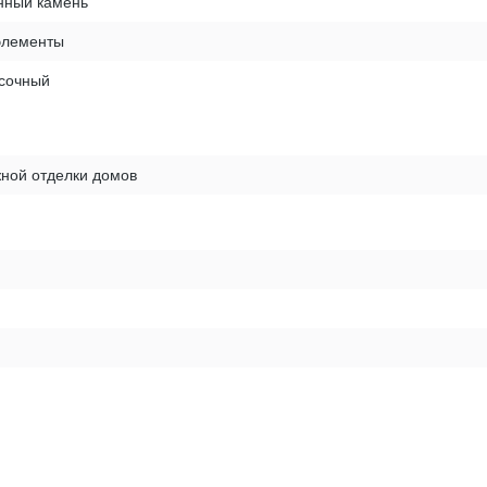
нный камень
элементы
есочный
ной отделки домов