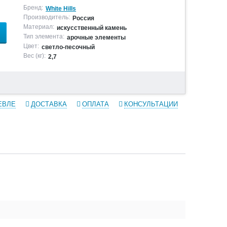
Бренд:
White Hills
Производитель:
Россия
Материал:
искусственный камень
Тип элемента:
арочные элементы
Цвет:
светло-песочный
Вес (кг):
2,7
ЕВЛЕ
ДОСТАВКА
ОПЛАТА
КОНСУЛЬТАЦИИ