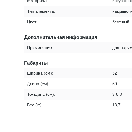
Материал:
искусстве
Тип элемента:
накрывочн
Цвет:
бежевый
Дополнительная информация
Применение:
для наруж
Габариты
Ширина (см):
32
Длина (см):
50
Толщина (см):
3-8,3
Вес (кг):
18,7