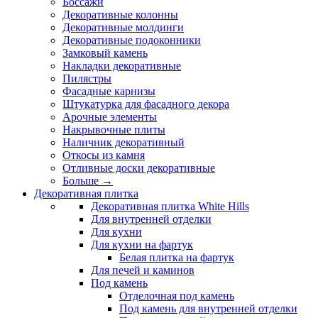
Боссажи
Декоративные колонны
Декоративные молдинги
Декоративные подоконники
Замковый камень
Накладки декоративные
Пилястры
Фасадные карнизы
Штукатурка для фасадного декора
Арочные элементы
Накрывочные плиты
Наличник декоративный
Откосы из камня
Отливные доски декоративные
Больше
→
Декоративная плитка
Декоративная плитка White Hills
Для внутренней отделки
Для кухни
Для кухни на фартук
Белая плитка на фартук
Для печей и каминов
Под камень
Отделочная под камень
Под камень для внутренней отделки