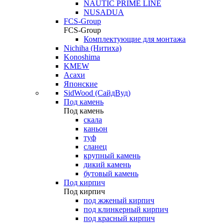
NAUTIC PRIME LINE
NUSADUA
FCS-Group
FCS-Group
Комплектующие для монтажа
Nichiha (Нитиха)
Konoshima
KMEW
Асахи
Японские
SidWood (СайдВуд)
Под камень
Под камень
скала
каньон
туф
сланец
крупный камень
дикий камень
бутовый камень
Под кирпич
Под кирпич
под жженый кирпич
под клинкерный кирпич
под красный кирпич