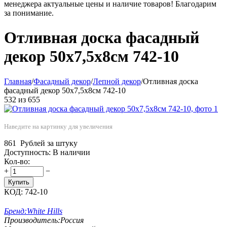
менеджера актуальные цены и наличие товаров! Благодарим
за понимание.
Отливная доска фасадный
декор 50х7,5х8см 742-10
Главная
/
Фасадный декор
/
Лепной декор
/
Отливная доска
фасадный декор 50х7,5х8см 742-10
532
из
655
Наведите на картинку для увеличения
861
Рублей за штуку
Доступность:
В наличии
Кол-во:
+
−
Купить
КОД:
742-10
Бренд:
White Hills
Производитель:
Россия