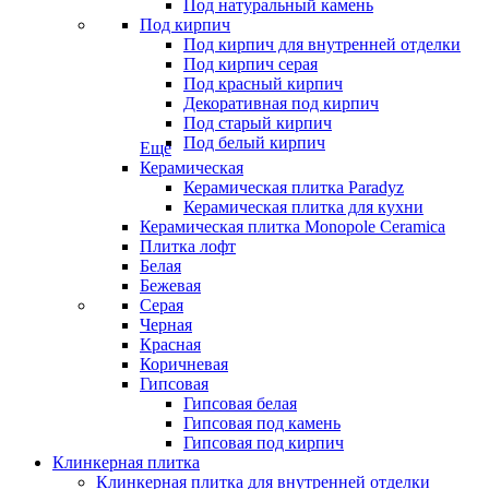
Под натуральный камень
Под кирпич
Под кирпич для внутренней отделки
Под кирпич серая
Под красный кирпич
Декоративная под кирпич
Под старый кирпич
Под белый кирпич
Еще
Керамическая
Керамическая плитка Paradyz
Керамическая плитка для кухни
Керамическая плитка Monopole Ceramica
Плитка лофт
Белая
Бежевая
Серая
Черная
Красная
Коричневая
Гипсовая
Гипсовая белая
Гипсовая под камень
Гипсовая под кирпич
Клинкерная плитка
Клинкерная плитка для внутренней отделки