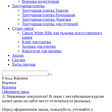
Воронка водосточная
Тротуарная плитка
Тротуарная плитка Тиволи
Тротуарная плитка Радиальная
Тротуарная плитка Дощечки
Тротуарная плитка для ступеней
Сухие смеси
Смеси White Hills для укладки искусственного
камня
Клей для плитки
Затирка для плитки
Красители для затирки
Акции
Скидки
Хиты продаж
0
Корзина
Ваша
Корзина
Корзина
Оформить заказ
⚠ Уважаемые покупатели! В связи с нестабильным курсом
валют цены на сайте могут отличаться от реальных.
Перед оформлением заказа, пожалуйста, уточняйте у