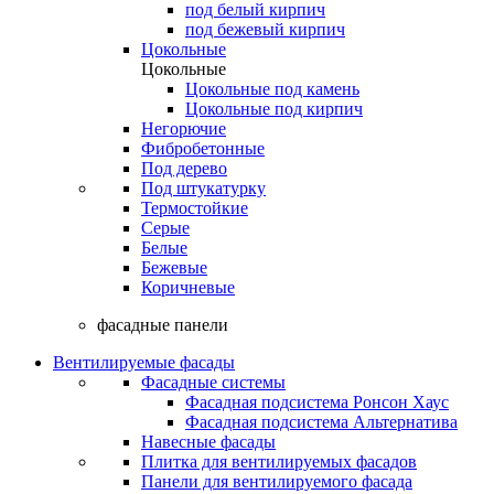
под белый кирпич
под бежевый кирпич
Цокольные
Цокольные
Цокольные под камень
Цокольные под кирпич
Негорючие
Фибробетонные
Под дерево
Под штукатурку
Термостойкие
Серые
Белые
Бежевые
Коричневые
фасадные панели
Вентилируемые фасады
Фасадные системы
Фасадная подсистема Ронсон Хаус
Фасадная подсистема Альтернатива
Навесные фасады
Плитка для вентилируемых фасадов
Панели для вентилируемого фасада