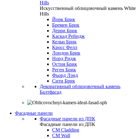
Hills
Искусственный облицовочный камень White
Hills
Йорк Брик
Бремен Брик
Дерри Брик
Каскад Рейндж
Кельн Брик
Кросс Фелл
Лондон Брик
Норд Ридж
Остия Брик
Реген Брик
Фьорд Лэнд
Сити Брик
Декоративный облицовочный камень
Балтфасад
Фасадные панели
Фасадные панели из ДПК
Фасадные панели из ДПК
CM Cladding
CM Wall