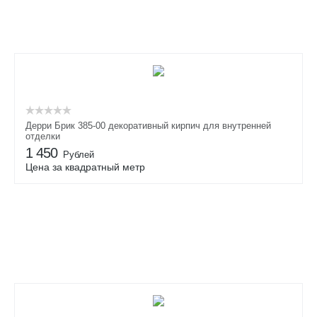
E 542 passione
E 543 fosco
E 544 chiaro
S710 crio
S755 camaro
Дерри Брик 385-00 декоративный кирпич для внутренней
отделки
1 450
Рублей
Цена за квадратный метр