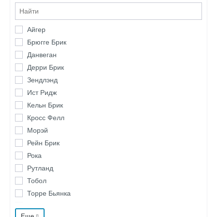
Айгер
Брюгге Брик
Данвеган
Дерри Брик
Зендлэнд
Ист Ридж
Кельн Брик
Кросс Фелл
Морэй
Рейн Брик
Рока
Рутланд
Тобол
Торре Бьянка
Тоскана
Еще