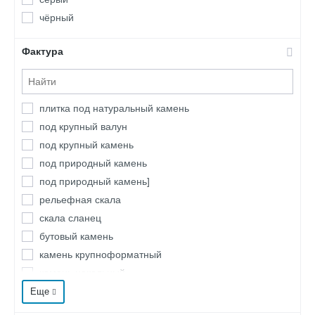
чёрный
Фактура
плитка под натуральный камень
под крупный валун
под крупный камень
под природный камень
под природный камень]
рельефная скала
скала сланец
бутовый камень
камень крупноформатный
камень цокольный
кладка под булыжник
Еще
под кирпич