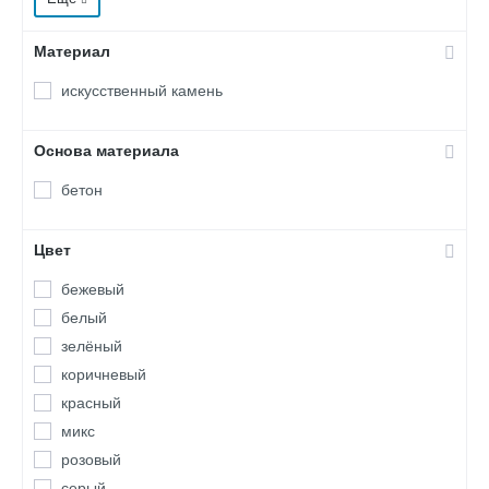
Уайт Клиффс
Уорд Хилл
Материал
Фьорд Лэнд
Хайлэнд
искусственный камень
Хантли
Основа материала
бетон
Цвет
бежевый
белый
зелёный
коричневый
красный
микс
розовый
серый