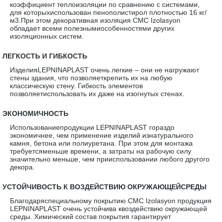
коэффициент теплоизоляции по сравнению с системами,
для которыхиспользован пенополистирол плотностью 16 кг/
м3.При этом декоративная изоляция CMC Izolasyon
обладает всеми полезнымиособенностями других
изоляционных систем.
·
ЛЕГКОСТЬ И ГИБКОСТЬ
ИзделияLEPNINAPLAST очень легкие – они не нагружают
стены здания, что позволяеткрепить их на любую
классическую стену. Гибкость элементов
позволяетиспользовать их даже на изогнутых стенах.
·
ЭКОНОМИЧНОСТЬ
Использованиепродукции LEPNINAPLAST гораздо
экономичнее, чем применение изделий изнатурального
камня, бетона или полиуретана. При этом для монтажа
требуетсяменьше времени, а затраты на рабочую силу
значительно меньше, чем прииспользовании любого другого
декора.
·
УСТОЙЧИВОСТЬ К ВОЗДЕЙСТВИЮ ОКРУЖАЮЩЕЙСРЕДЫ
Благодаряспециальному покрытию CMC Izolasyon продукция
LEPNINAPLAST очень устойчива квоздействию окружающей
среды. Химический состав покрытия гарантирует