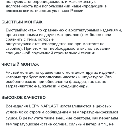
полнуювлагонепроницаемость и максимальную
долговечность при использовании нашейпродукции в
сложных климатических условиях России.
·
БЫСТРЫЙ МОНТАЖ
Быстрыймонтаж по сравнению с архитектурными изделиями,
произведенными из другихматериалов (тем более если
сравнить с теми, которые
оштукатуриваютсянепосредственно при монтаже на
стройке). При этом нет необходимости виспользовании
специальной подъемной строительной техники.
·
ЧИСТЫЙ МОНТАЖ
Чистыймонтаж по сравнению с монтажом других изделий,
которые требуют использованиясеток и штукатурок. Это
особенно важно при обновлении фасадов, так как не
загрязняютсяокна, жалюзи и кондиционеры.
·
ВЫСОКОЕ КАЧЕСТВО
Всеизделия LEPNINAPLAST изготавливаются в цеховых
условиях со строгим соблюдением температурныхрежимов
сушки. В результате такие внешние факторы, как перепады
температур,воздействие солнца, сильный ветер и т.п., не