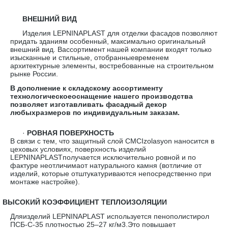
ВНЕШНИЙ ВИД
Изделия LEPNINAPLAST для отделки фасадов позволяют
придать зданиям особенный, максимально оригинальный
внешний вид. Вассортимент нашей компании входят только
изысканные и стильные, отобранныевременем
архитектурные элементы, востребованные на строительном
рынке России.
В дополнение к складскому ассортименту
технологическоеоснащение нашего производства
позволяет изготавливать фасадный декор
любыхразмеров по индивидуальным заказам.
·
РОВНАЯ ПОВЕРХНОСТЬ
В связи с тем, что защитный слой CMCIzolasyon наносится в
цеховых условиях, поверхность изделий
LEPNINAPLASTполучается исключительно ровной и по
фактуре неотличимаот натурального камня (вотличие от
изделий, которые отштукатуриваются непосредственно при
монтаже настройке).
·
ВЫСОКИЙ КОЭФФИЦИЕНТ ТЕПЛОИЗОЛЯЦИИ
Дляизделий LEPNINAPLAST используется пенополистирол
ПСБ-С-35 плотностью 25–27 кг/м3.Это повышает