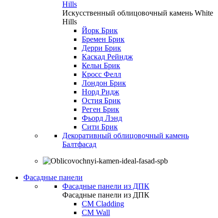
Hills
Искусственный облицовочный камень White
Hills
Йорк Брик
Бремен Брик
Дерри Брик
Каскад Рейндж
Кельн Брик
Кросс Фелл
Лондон Брик
Норд Ридж
Остия Брик
Реген Брик
Фьорд Лэнд
Сити Брик
Декоративный облицовочный камень
Балтфасад
Фасадные панели
Фасадные панели из ДПК
Фасадные панели из ДПК
CM Cladding
CM Wall