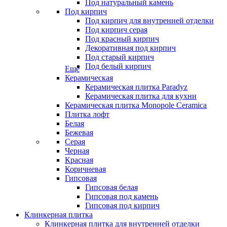
Под натуральный камень
Под кирпич
Под кирпич для внутренней отделки
Под кирпич серая
Под красный кирпич
Декоративная под кирпич
Под старый кирпич
Под белый кирпич
Еще
Керамическая
Керамическая плитка Paradyz
Керамическая плитка для кухни
Керамическая плитка Monopole Ceramica
Плитка лофт
Белая
Бежевая
Серая
Черная
Красная
Коричневая
Гипсовая
Гипсовая белая
Гипсовая под камень
Гипсовая под кирпич
Клинкерная плитка
Клинкерная плитка для внутренней отделки