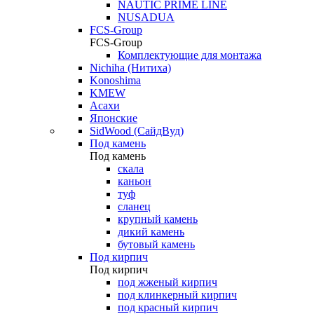
NAUTIC PRIME LINE
NUSADUA
FCS-Group
FCS-Group
Комплектующие для монтажа
Nichiha (Нитиха)
Konoshima
KMEW
Асахи
Японские
SidWood (СайдВуд)
Под камень
Под камень
скала
каньон
туф
сланец
крупный камень
дикий камень
бутовый камень
Под кирпич
Под кирпич
под жженый кирпич
под клинкерный кирпич
под красный кирпич