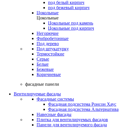
под белый кирпич
под бежевый кирпич
Цокольные
Цокольные
Цокольные под камень
Цокольные под кирпич
Негорючие
Фибробетонные
Под дерево
Под штукатурку
Термостойкие
Серые
Белые
Бежевые
Коричневые
фасадные панели
Вентилируемые фасады
Фасадные системы
Фасадная подсистема Ронсон Хаус
Фасадная подсистема Альтернатива
Навесные фасады
Плитка для вентилируемых фасадов
Панели для вентилируемого фасада