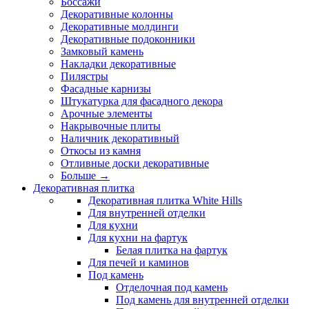
Боссажи
Декоративные колонны
Декоративные молдинги
Декоративные подоконники
Замковый камень
Накладки декоративные
Пилястры
Фасадные карнизы
Штукатурка для фасадного декора
Арочные элементы
Накрывочные плиты
Наличник декоративный
Откосы из камня
Отливные доски декоративные
Больше
→
Декоративная плитка
Декоративная плитка White Hills
Для внутренней отделки
Для кухни
Для кухни на фартук
Белая плитка на фартук
Для печей и каминов
Под камень
Отделочная под камень
Под камень для внутренней отделки