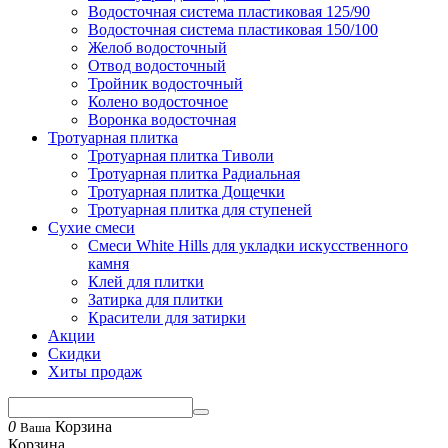
Водосточная система пластиковая 125/90
Водосточная система пластиковая 150/100
Желоб водосточный
Отвод водосточный
Тройник водосточный
Колено водосточное
Воронка водосточная
Тротуарная плитка
Тротуарная плитка Тиволи
Тротуарная плитка Радиальная
Тротуарная плитка Дощечки
Тротуарная плитка для ступеней
Сухие смеси
Смеси White Hills для укладки искусственного
камня
Клей для плитки
Затирка для плитки
Красители для затирки
Акции
Скидки
Хиты продаж
0
Корзина
Ваша
Корзина